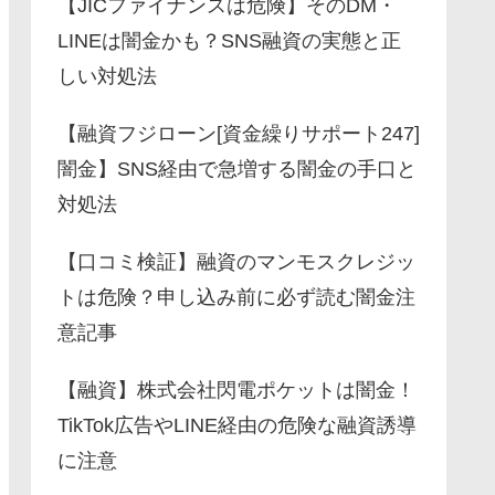
【JICファイナンスは危険】そのDM・
LINEは闇金かも？SNS融資の実態と正
しい対処法
【融資フジローン[資金繰りサポート247]
闇金】SNS経由で急増する闇金の手口と
対処法
【口コミ検証】融資のマンモスクレジッ
トは危険？申し込み前に必ず読む闇金注
意記事
【融資】株式会社閃電ポケットは闇金！
TikTok広告やLINE経由の危険な融資誘導
に注意