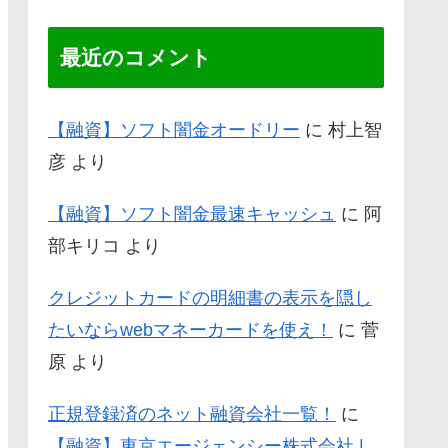
最近のコメント
【融資】ソフト闇金オードリー
に
村上智
彦
より
【融資】ソフト闇金最速キャッシュ
に
阿
部キリコ
より
クレジットカードの明細書の表示を隠し
たいならwebマネーカードを使え！
に
菅
原
より
正規登録済のネット融資会社一覧！
に
【融資】東京エージェンシー株式会社 |