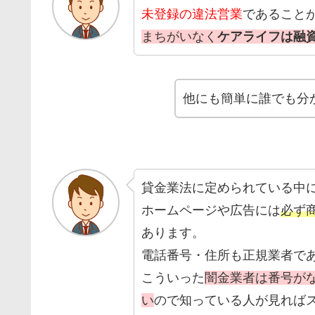
未登録の違法営業
であること
まちがいなく
ケアライフは融
他にも簡単に誰でも分
貸金業法に定められている中
ホームページや広告には
必ず
あります。
電話番号・住所も正規業者で
こういった
闇金業者は番号が
い
ので知っている人が見れば