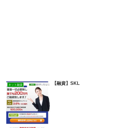
【融資】SKL
ネット融資