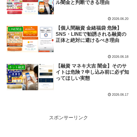
ル闇金と判断できる理由
2026.06.20
【個人間融資 金緒福袋 危険】
LINE闇金
SNS・LINEで勧誘される融資の
正体と絶対に避けるべき理由
2026.06.18
【融資 マネキ大吉 闇金】そのサ
ネット融資
イトは危険？申し込み前に必ず知
ってほしい実態
2026.06.17
スポンサーリンク