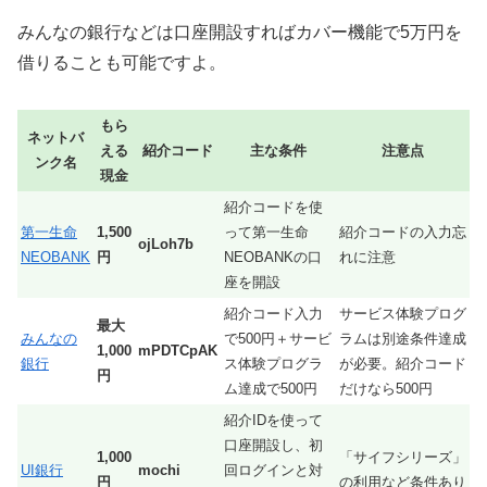
みんなの銀行などは口座開設すればカバー機能で5万円を
借りることも可能ですよ。
もら
ネットバ
える
紹介コード
主な条件
注意点
ンク名
現金
紹介コードを使
第一生命
1,500
って第一生命
紹介コードの入力忘
ojLoh7b
NEOBANK
円
NEOBANKの口
れに注意
座を開設
紹介コード入力
サービス体験プログ
最大
みんなの
で500円＋サービ
ラムは別途条件達成
1,000
mPDTCpAK
銀行
ス体験プログラ
が必要。紹介コード
円
ム達成で500円
だけなら500円
紹介IDを使って
口座開設し、初
1,000
「サイフシリーズ」
UI銀行
mochi
回ログインと対
円
の利用など条件あり