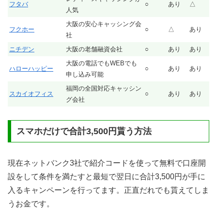
フタバ
○
あり
△
人気
大阪の安心キャッシング会
フクホー
○
△
あり
社
ニチデン
大阪の老舗融資会社
○
あり
あり
大阪の電話でもWEBでも
ハローハッピー
○
あり
あり
申し込み可能
福岡の全国対応キャッシン
スカイオフィス
○
あり
あり
グ会社
スマホだけで合計3,500円貰う方法
現在ネットバンク3社で紹介コードを使って無料で口座開
設をして条件を満たすと最短で翌日に合計3,500円が手に
入るキャンペーンを行ってます。正直だれでも貰えてしま
うお金です。