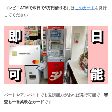
コンビニATMで即日で5万円借りる
には
このカード
を発行
してください！
パートやアルバイトでも返済能力があれば発行可能で、
審
査も一番柔軟なカード
です