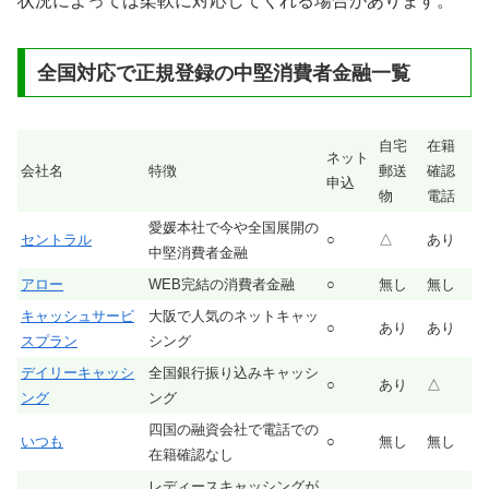
状況によっては柔軟に対応してくれる場合があります。
全国対応で正規登録の中堅消費者金融一覧
自宅
在籍
ネット
会社名
特徴
郵送
確認
申込
物
電話
愛媛本社で今や全国展開の
セントラル
○
△
あり
中堅消費者金融
アロー
WEB完結の消費者金融
○
無し
無し
キャッシュサービ
大阪で人気のネットキャッ
○
あり
あり
スプラン
シング
デイリーキャッシ
全国銀行振り込みキャッシ
○
あり
△
ング
ング
四国の融資会社で電話での
いつも
○
無し
無し
在籍確認なし
レディースキャッシングが