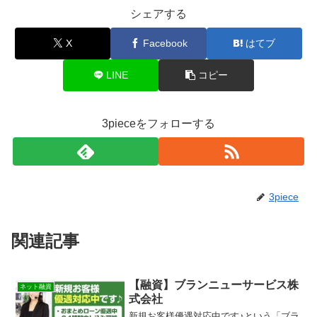
シェアする
X
Facebook
はてブ
LINE
コピー
3pieceをフォローする
3piece
関連記事
【融資】ブランニューサービス株
ネット融資
式会社
新規お客様優遇対応中です♪という「ブラ