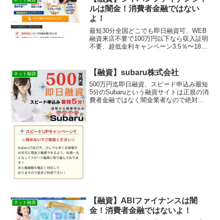
ネット融資
イトなので時...
ルは闇金！消費者金融ではない
よ！
最短30分全国どこでも即日融資可、WEB
融資来店不要で100万円以下なら収入証明
不要、超低金利キャンペーン3.5％〜18
％の【融資】ジャパンファイナンシャル
は消費者金融ではなく闇金です！正規業
者の「株式会社ジャパン・ファイナンシ
【融資】subaru株式会社
ネット融資
ャル・ソリ...
500万円迄即日融資、スピード申込み最短
5分のSubaruという融資サイトは正規の消
費者金融ではなく闇金業者なので絶対に
借りないようにしてください！メールで
送られてくるランダムなURLを与えられ
たスマホ専用の闇金サイトなので時間が
経てば再度...
【融資】ABIファイナンスは闇
ネット融資
金！消費者金融ではないよ！