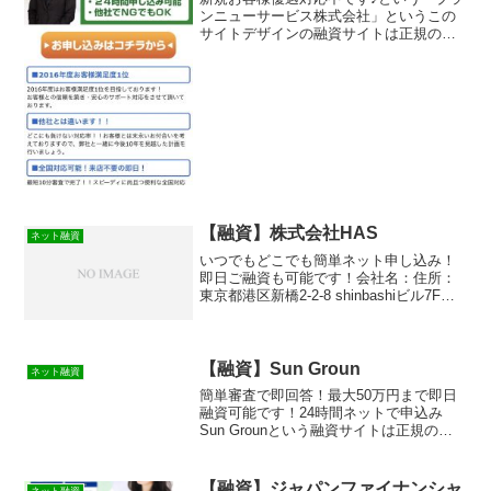
ンニューサービス株式会社」というこの
サイトデザインの融資サイトは正規の消
費者金融ではなく闇金業者なので絶対に
借りないようにしてください！スマホ検
索で簡単にヒットしてしまう融資会社サ
イトですが、融資会社語...
【融資】株式会社HAS
ネット融資
いつでもどこでも簡単ネット申し込み！
即日ご融資も可能です！会社名：住所：
東京都港区新橋2-2-8 shinbashiビル7F登
録番号：東京都知事（2）第29543
【融資】Sun Groun
ネット融資
簡単審査で即回答！最大50万円まで即日
融資可能です！24時間ネットで申込み
Sun Grounという融資サイトは正規の消
費者金融ではなく闇金業者なので絶対に
借りないようにしてください！ランダム
なURLを与えられたスマホ専用の闇金サ
【融資】ジャパンファイナンシャ