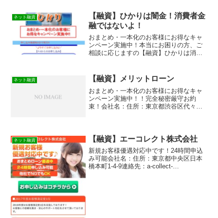
【融資】ひかりは闇金！消費者金
ネット融資
融ではないよ！
おまとめ・一本化のお客様にお得なキャ
ンペーン実施中！本当にお困りの方、ご
相談に応じますの【融資】ひかりは消費
者金融ではなく闇金です！スマホでの検
索や突然送られてきたSMSメールでお金
を貸してもらえる消費者金融などの貸金
【融資】メリットローン
ネット融資
業者を探していてこのサ...
おまとめ・一本化のお客様にお得なキャ
ンペーン実施中！！完全秘密厳守お約
束！会社名：住所：東京都渋谷区代々木1
丁目17-4-3F
【融資】エーコレクト株式会社
ネット融資
新規お客様優遇対応中です！24時間申込
み可能会社名：住所：東京都中央区日本
橋本町1-4-9連絡先：a-collect-
inc@gmail.com