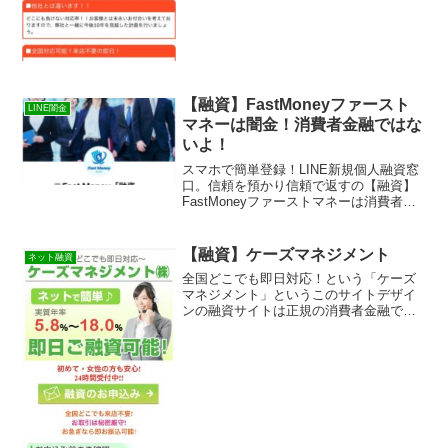
【融資】FastMoneyファースト
LINE闇金
マネーは闇金！消費者金融ではな
いよ！
スマホで簡単登録！LINE新規個人融資窓
口。信頼を預かり信頼で返すの【融資】
FastMoneyファーストマネーは消費者金
融ではなく闇金です！スマホでの検索や
突然送られてきたSMSメールでお金を貸
してもらえる消費者金融などの貸金業者
【融資】ケーズマネジメント
ネット融資
を探してい...
全国どこでも即日対応！という「ケーズ
マネジメント」というこのサイトデザイ
ンの融資サイトは正規の消費者金融では
なく闇金業者なので絶対に借りないよう
にしてください！スマホ検索で簡単にヒ
ットしてしまう融資会社サイトですが、
融資会社語る偽物闇金です...