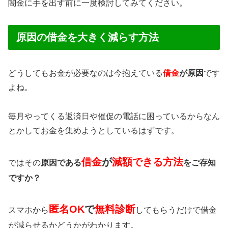
闇金に手を出す前に一度検討してみてください。
原因の借金を大きく減らす方法
どうしてもお金が必要なのは今抱えている
借金
が原因
です
よね。
毎月やってくる返済日や催促の電話に困っているからなん
とかしてお金を集めようとしているはずです。
借金
が
減額できる方法
ではその
原因である
をご存知
ですか？
匿名OK
で
無料診断
スマホから
してもらうだけで借金
が減らせるかどうかがわかります。