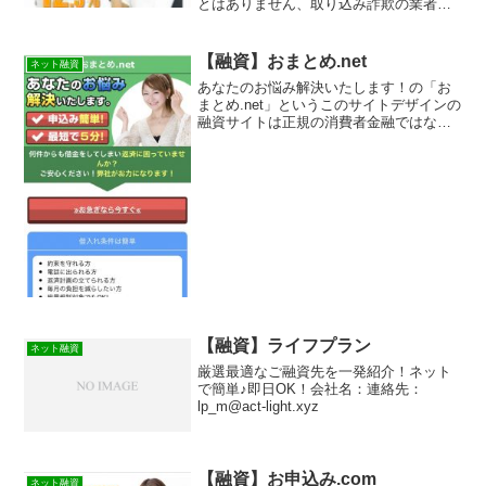
とはありません、取り込み詐欺の業者な
ので気をつけてください。
【融資】おまとめ.net
ネット融資
あなたのお悩み解決いたします！の「お
まとめ.net」というこのサイトデザインの
融資サイトは正規の消費者金融ではなく
闇金業者なので絶対に借りないようにし
てください！スマホ検索で簡単にヒット
してしまう融資会社サイトですが、おま
とめ.netという...
【融資】ライフプラン
ネット融資
厳選最適なご融資先を一発紹介！ネット
で簡単♪即日OK！会社名：連絡先：
lp_m@act-light.xyz
【融資】お申込み.com
ネット融資