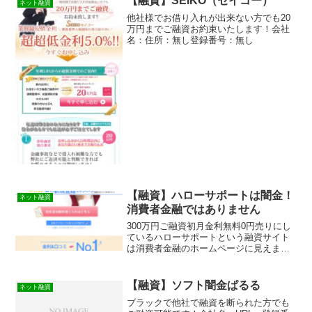
【融資】SEIKO（セイコー）
ネット融資
他社様でお借り入れが出来ない方でも20
万円までご融資お約束いたします！会社
名：住所：無し登録番号：無し
【融資】ハローサポートは闇金！
ネット融資
消費者金融ではありません
300万円ご融資初月金利無料0円売りにし
ているハローサポートという融資サイト
は消費者金融のホームページに見えます
が闇金なので絶対に申し込みをしないよ
うにしましょう。まともにお金を借りれ
ません！表記している金額や金利も嘘で
【融資】ソフト闇金ぱるる
ネット融資
す。この記事は闇金の見分け方やその手
ブラックで他社で融資を断られた方でも
口や嫌がらせなどを実際に体験をもとに