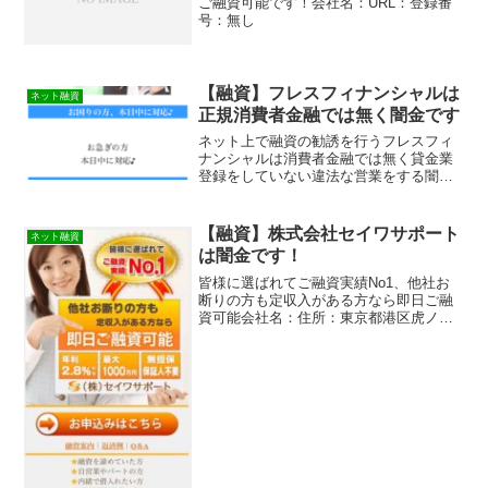
ご融資可能です！会社名：URL：登録番
紹介しています。優良で審査の柔軟な貸
号：無し
金業者の紹介と新しい審査なしも資金調
達方法も紹介しています！
【融資】フレスフィナンシャルは
ネット融資
正規消費者金融では無く闇金です
ネット上で融資の勧誘を行うフレスフィ
ナンシャルは消費者金融では無く貸金業
登録をしていない違法な営業をする闇金
です、申し込みしても実際にお金を貸し
てくれることはありません。それどころ
か取り込み詐欺の被害に巻き込まれて携
【融資】株式会社セイワサポート
ネット融資
帯電話や銀行口座を騙し取られてしまい
は闇金です！
ますよ。
皆様に選ばれてご融資実績No1、他社お
断りの方も定収入がある方なら即日ご融
資可能会社名：住所：東京都港区虎ノ門
4-1貸金業登録番号：東京都知事（3）第
31235号