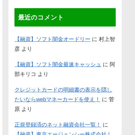
最近のコメント
【融資】ソフト闇金オードリー
に
村上智
彦
より
【融資】ソフト闇金最速キャッシュ
に
阿
部キリコ
より
クレジットカードの明細書の表示を隠し
たいならwebマネーカードを使え！
に
菅
原
より
正規登録済のネット融資会社一覧！
に
【融資】東京エージェンシー株式会社 |