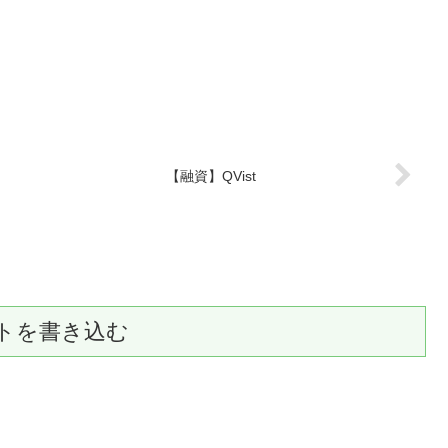
【融資】QVist
トを書き込む