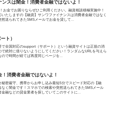
ナンスは闇金！消費者金融ではないよ！
K！お金でお困りならぜひご利用ください。融資相談積極実施中！
応いたしますの【融資】サンワファイナンスは消費者金融ではなく
然送られてきたSMSメールでお金を貸して...
ポート）
で全国対応のsupport（サポート）という融資サイトは正規の消
ので絶対に借りないようにしてください！ランダムなURLを与えら
ので時間が経てば再度同じページを...
金！消費者金融ではないよ！
全秘密厳守、携帯からお申し込み最短5分でスピード対応の【融
はなく闇金です！スマホでの検索や突然送られてきたSMSメール
金融などの貸金業者を探していてこのサイトに...