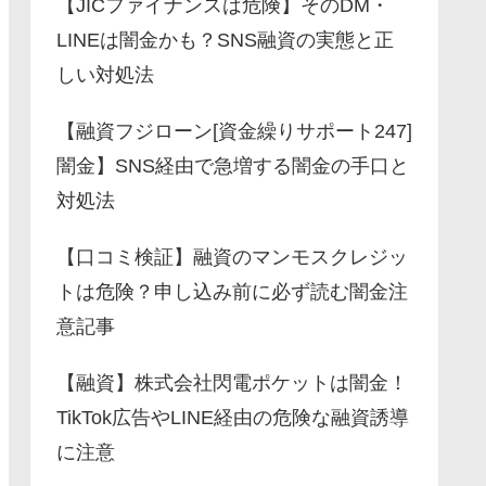
【JICファイナンスは危険】そのDM・
LINEは闇金かも？SNS融資の実態と正
しい対処法
【融資フジローン[資金繰りサポート247]
闇金】SNS経由で急増する闇金の手口と
対処法
【口コミ検証】融資のマンモスクレジッ
トは危険？申し込み前に必ず読む闇金注
意記事
【融資】株式会社閃電ポケットは闇金！
TikTok広告やLINE経由の危険な融資誘導
に注意