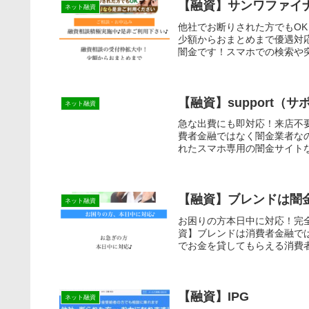
【融資】サンワファイ
ネット融資
他社でお断りされた方でもO
少額からおまとめまで優遇対
闇金です！スマホでの検索や突
【融資】support（サ
ネット融資
急な出費にも即対応！来店不要
費者金融ではなく闇金業者な
れたスマホ専用の闇金サイトな
【融資】ブレンドは闇
ネット融資
お困りの方本日中に対応！完
資】ブレンドは消費者金融で
でお金を貸してもらえる消費者
【融資】IPG
ネット融資