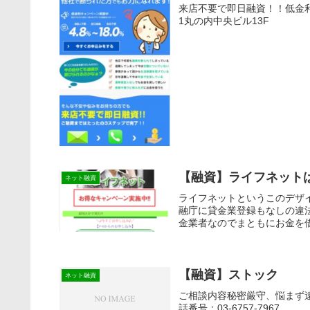
来店不要で即日融資！！低金利
1丸の内中央ビル13F
【融資】ライフネット
ネット融資
ライフネットというこのデザ
融庁に貸金業登録もなしの違
金業者なのでまともにお金を
ようにしてください。キャッ
【融資】ストック
ネット融資
ご相談内容秘密厳守、悩まず遠
話番号：03-6757-7967