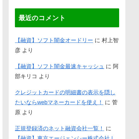
最近のコメント
【融資】ソフト闇金オードリー
に
村上智
彦
より
【融資】ソフト闇金最速キャッシュ
に
阿
部キリコ
より
クレジットカードの明細書の表示を隠し
たいならwebマネーカードを使え！
に
菅
原
より
正規登録済のネット融資会社一覧！
に
【融資】東京エージェンシー株式会社 |