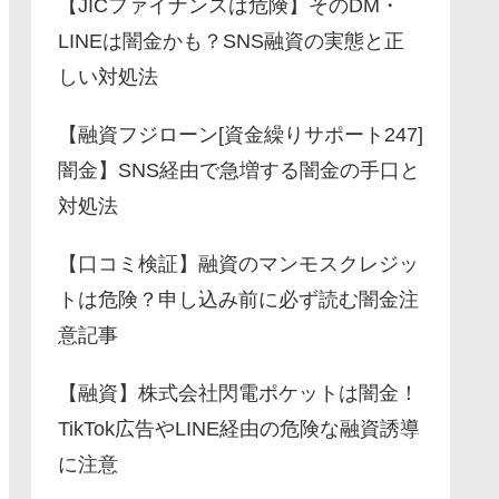
【JICファイナンスは危険】そのDM・
LINEは闇金かも？SNS融資の実態と正
しい対処法
【融資フジローン[資金繰りサポート247]
闇金】SNS経由で急増する闇金の手口と
対処法
【口コミ検証】融資のマンモスクレジッ
トは危険？申し込み前に必ず読む闇金注
意記事
【融資】株式会社閃電ポケットは闇金！
TikTok広告やLINE経由の危険な融資誘導
に注意