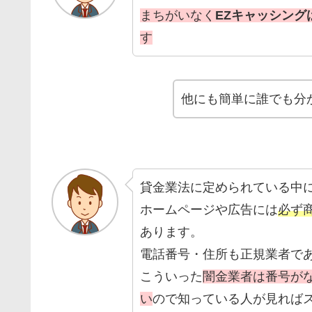
まちがいなく
EZキャッシン
す
他にも簡単に誰でも分
貸金業法に定められている中
ホームページや広告には
必ず
あります。
電話番号・住所も正規業者で
こういった
闇金業者は番号が
い
ので知っている人が見れば