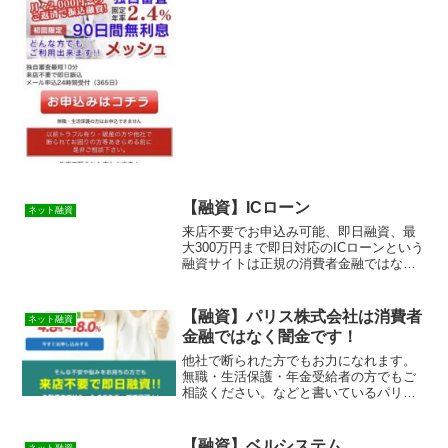
いるメッシュという融資サイトは正規の
消費者金融ではなく闇金業者なので絶対
に借りないようにしてください！ネット
上で簡単に検索...
【融資】ICローン
ネット融資
来店不要でお申込み可能、即日融資、最
大300万円まで即日対応のICローンという
融資サイトは正規の消費者金融ではなく
闇金業者なので絶対に借りないようにし
てください！ランダムなURLを与えられ
たスマホ専用の闇金サイトなので時間が
【融資】パリス株式会社は消費者
ネット融資
経てば再度同じペ...
金融ではなく闇金です！
他社で断られた方でもお力になれます。
無職・生活保護・年金受給者の方でもご
相談ください。などと書いているパリス
株式会社というこのデザインの融資サイ
ト、正規消費者金融のように見えます
が 調べると金融庁に貸金業登録もなしの
【融資】ベルシステム