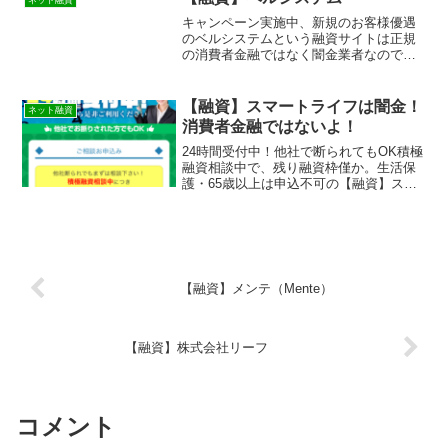
ネット融資
違法営業です！全く同じデザインで他の
キャンペーン実施中、新規のお客様優遇
サイトも作られています！闇金業者なの
のベルシステムという融資サイトは正規
でまともにお金を借りることは出来ませ
の消費者金融ではなく闇金業者なので絶
んよ。詐欺などの被害に会う前に関わら
対に借りないようにしてください！ラン
ないようにしてください。キャッシング
ダムなURLを与えられたスマホ専用の闇
するなら正規登録の貸金業者に
金サイトなので時間が経てば再度同じペ
【融資】スマートライフは闇金！
ネット融資
ージを表示することもで...
消費者金融ではないよ！
24時間受付中！他社で断られてもOK積極
融資相談中で、残り融資枠僅か。生活保
護・65歳以上は申込不可の【融資】スマ
ートライフは消費者金融ではなく闇金で
す！スマホでの検索や突然送られてきた
SMSメールでお金を貸してもらえる消費
者金融などの貸金...
【融資】メンテ（Mente）
【融資】株式会社リーフ
コメント