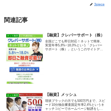
3piece
関連記事
【融資】クレバーサポート（株）
ネット融資
全国どこでも即日対応！ネットで簡単、
実質年率5,8%~18,0%という「クレバー
サポート（株）」というこのサイトデザ
インの融資サイトは正規の消費者金融で
はなく闇金業者なので絶対に借りないよ
うにしてください！スマホ検索で簡単に
ヒットしてしまう...
【融資】メッシュ
ネット融資
現状ブラックの方でも500万円まで、スピ
ード10分独自審査固定年率2,4%というキ
ャッチコピーでホームページ勧誘をして