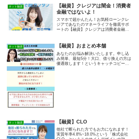
ールでお金を貸してもらえる消費者金融
【融資】クレジアは闇金！消費者
ネット融資
などの貸金業者を探...
金融ではないよ！
スマホで超かんたん！お気軽ローンクレ
ジアであなたのマネーライフを徹底サポ
ートの【融資】クレジアは消費者金融で
はなく闇金です！スマホでの検索や突然
送られてきたSMSメールでお金を貸して
もらえる消費者金融などの貸金業者を探
【融資】おまとめ本舗
ネット融資
していてこのサイトに出...
あなたのお悩み解決いたします。申し込
み簡単、最短5分！大口、借り換えの方は
優遇致します！というキャッチコピーで
ホームページ勧誘をしているおまとめ本
舗という融資サイトは正規の消費者金融
ではなく闇金業者なので絶対に借りない
ようにしてください！ネ...
【融資】CLO
ネット融資
他社で断られた方でもお力になれます！
実質年率4.8%~18.0%という「株式会社