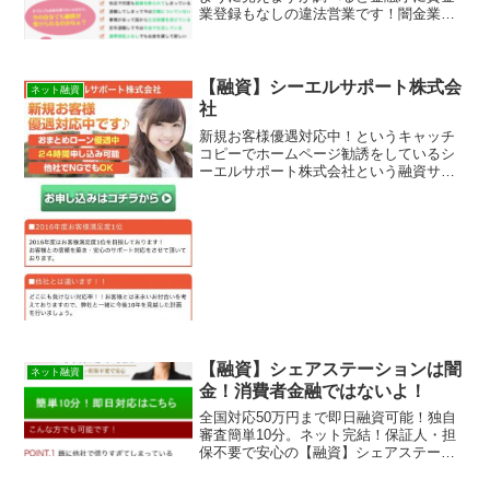
業登録もなしの違法営業です！闇金業者
なのでまともにお金を借りることは出来
ませんよ。詐欺などの被害に会う前に関
わらないようにしてください。キャッシ
ングするなら正規登録の貸金業者に
【融資】シーエルサポート株式会
ネット融資
社
新規お客様優遇対応中！というキャッチ
コピーでホームページ勧誘をしているシ
ーエルサポート株式会社という融資サイ
トは正規の消費者金融ではなく闇金業者
なので絶対に借りないようにしてくださ
い！ネット上で簡単に検索で出てきた
り、メールで送られてくるラ...
【融資】シェアステーションは闇
ネット融資
金！消費者金融ではないよ！
全国対応50万円まで即日融資可能！独自
審査簡単10分。ネット完結！保証人・担
保不要で安心の【融資】シェアステーシ
ョンは消費者金融ではなく闇金です！ス
マホでの検索や突然送られてきたSMSメ