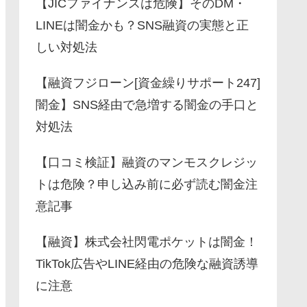
【JICファイナンスは危険】そのDM・
LINEは闇金かも？SNS融資の実態と正
しい対処法
【融資フジローン[資金繰りサポート247]
闇金】SNS経由で急増する闇金の手口と
対処法
【口コミ検証】融資のマンモスクレジッ
トは危険？申し込み前に必ず読む闇金注
意記事
【融資】株式会社閃電ポケットは闇金！
TikTok広告やLINE経由の危険な融資誘導
に注意