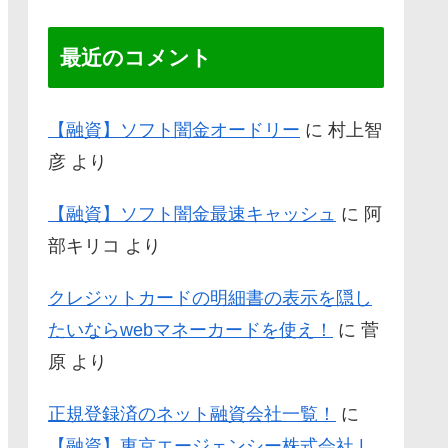
最近のコメント
【融資】ソフト闇金オードリー
に
村上智
彦
より
【融資】ソフト闇金最速キャッシュ
に
阿
部キリコ
より
クレジットカードの明細書の表示を隠し
たいならwebマネーカードを使え！
に
菅
原
より
正規登録済のネット融資会社一覧！
に
【融資】東京エージェンシー株式会社 |