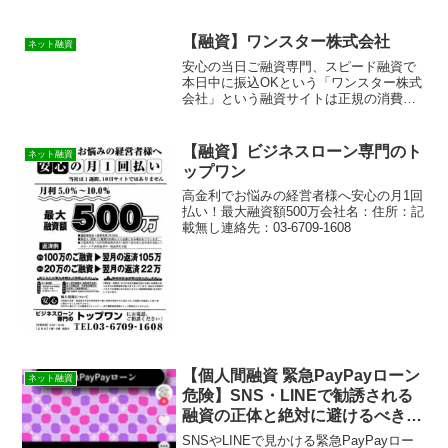
【融資】ワンスター株式会社
ネット融資
安心の当日ご融資専門、スピード融資で
本日中に振込OKという「ワンスター株式
会社」という融資サイトは正規の消費者
金融ではなく闇金業者なので絶対に借り
ないようにしてください！ランダムな
URLを与えられたスマホ専用の闇金サイ
【融資】ビジネスローン専門のト
ネット融資
トなので時間が経てば再...
ップワン
高金利でお悩みの経営者様へ安心の月1回
払い！最大融資額500万会社名：住所：記
載無し連絡先：03-6709-1608
【個人間融資 緊急PayPayローン
ネット融資
危険】SNS・LINEで勧誘される
融資の正体と絶対に避けるべき理
由
SNSやLINEで見かける緊急PayPayロー