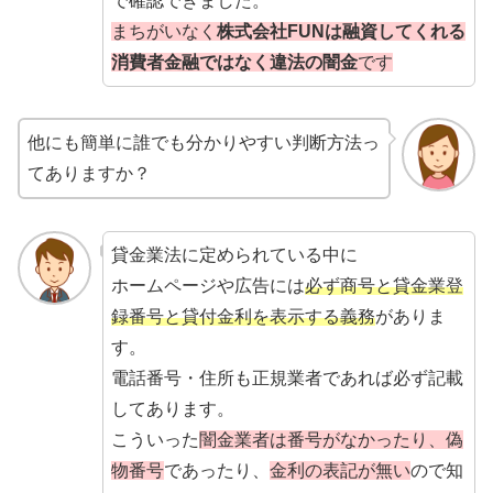
で確認できました。
まちがいなく
株式会社FUNは融資してくれる
消費者金融ではなく違法の闇金
です
他にも簡単に誰でも分かりやすい判断方法っ
てありますか？
貸金業法に定められている中に
ホームページや広告には
必ず商号と貸金業登
録番号と貸付金利を表示する義務
がありま
す。
電話番号・住所も正規業者であれば必ず記載
してあります。
こういった
闇金業者は番号がなかったり、偽
物番号
であったり、
金利の表記が無い
ので知