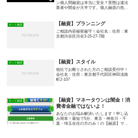
ン個人間融資は本当に安全？実態は違法
業者や闇金が大半です。個人融資の危険
性、よくある手口、被害に遭った時の正
しい対処法を解説。
【融資】プランニング
ネット融資
ご相談内容秘密厳守！会社名：住所：東
京都渋谷区渋谷3-25-27-7階
【融資】スタイル
ネット融資
他社でお断りされた方のご相談受付中！
会社名：住所：東京都千代田区神田淡路
町2-107
【融資】マネータウンは闇金！消
ネット融資
費者金融ではないよ！
あなたのお悩み解決いたします！申し込
み簡単！最短で5分、東京・神奈川・千
葉・埼玉在住の方のみ！の【融資】マネ
ータウンは消費者金融ではなく闇金で
す！スマホでの検索や突然送られてきた