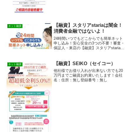
【融資】スタリアstariaは闇金！
ネット融資
消費者金融ではないよ！
24時間いつでもどこからでも簡単ネット
申し込み！安心安全の3つの不要！審査・
保証人・来店の【融資】スタリアstariaは
消費者金融ではなく闇金です！スマホで
の検索や突然送られてきたSMSメールで
お金を貸してもらえる消費者金融などの
【融資】SEIKO（セイコー）
ネット融資
貸金業者を...
他社様でお借り入れが出来ない方でも20
万円までご融資お約束いたします！会社
名：住所：無し登録番号：無し