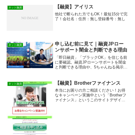
金融ではなく闇金です！スマホでの検索
や突然送られてきたSMSメールでお金を
【融資】アイリス
ネット融資
貸してもらえる消費者...
他社で断られた方でもOK！最短15分で完
了！会社名：住所：無し登録番号：無し
申し込む前に見て｜融資JPロー
ネット融資
ンサポート闇金と判断できる理由
「即日融資」「ブラックOK」を信じる前
に要確認。融資JPローンサポートを闇金
と判断できる理由や、5ちゃんねる掲示板
経由で増えている最新の融資トラブル事
例をまとめました。
【融資】Brotherファイナンス
ネット融資
本当にお困りの方ご相談ください！お得
なキャンペーン実施中という「Brotherフ
ァイナンス」というこのサイトデザイン
の融資サイトは正規の消費者金融ではな
く闇金業者なので絶対に借りないように
してください！スマホ検索で簡単にヒッ
トしてしまう融資...