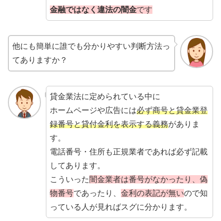
金融ではなく違法の闇金
です
他にも簡単に誰でも分かりやすい判断方法っ
てありますか？
貸金業法に定められている中に
ホームページや広告には
必ず商号と貸金業登
録番号と貸付金利を表示する義務
がありま
す。
電話番号・住所も正規業者であれば必ず記載
してあります。
こういった
闇金業者は番号がなかったり、偽
物番号
であったり、
金利の表記が無い
ので知
っている人が見ればスグに分かります。