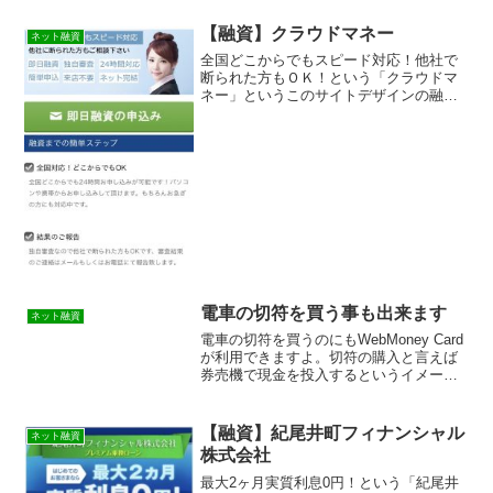
申し込みをしないようにしましょう。ま
ともにお金を借りれません！表記してい
【融資】クラウドマネー
ネット融資
る金額や金利も嘘です。この記事は闇金
全国どこからでもスピード対応！他社で
の見分け方やその手口や嫌がらせなどを
断られた方もＯＫ！という「クラウドマ
実際に体験をもとに紹介しています。優
ネー」というこのサイトデザインの融資
良で審査の柔軟な貸金業者の紹介と新し
サイトは正規の消費者金融ではなく闇金
い審査なしも資金調達方法も紹介してい
業者なので絶対に借りないようにしてく
ます！
ださい！スマホ検索で簡単にヒットして
しまう融資サイトですが、...
電車の切符を買う事も出来ます
ネット融資
電車の切符を買うのにもWebMoney Card
が利用できますよ。切符の購入と言えば
券売機で現金を投入するというイメージ
ですよね。最近は電子マネーであるsuica
などを利用する人が多いですが、WEBマ
ネーカードでも切符を購入することが可
【融資】紀尾井町フィナンシャル
ネット融資
能な...
株式会社
最大2ヶ月実質利息0円！という「紀尾井