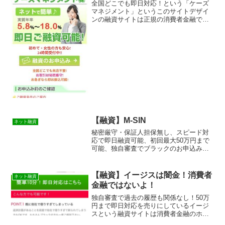
全国どこでも即日対応！という「ケーズ
マネジメント」というこのサイトデザイ
ンの融資サイトは正規の消費者金融では
なく闇金業者なので絶対に借りないよう
にしてください！スマホ検索で簡単にヒ
ットしてしまう融資会社サイトですが、
融資会社語る偽物闇金です...
【融資】M-SIN
ネット融資
秘密厳守・保証人担保無し、スピード対
応で即日融資可能、初回最大50万円まで
可能、独自審査でブラックのお申込みも
オッケーのM-SINという融資サイトは正
規の消費者金融ではなく闇金業者なので
絶対に借りないようにしてください！ラ
【融資】イージスは闇金！消費者
ネット融資
ンダムなURLを与...
金融ではないよ！
独自審査で過去の履歴も関係なし！50万
円まで即日対応を売りにしているイージ
スという融資サイトは消費者金融のホー
ムページに見えますが闇金なので絶対に