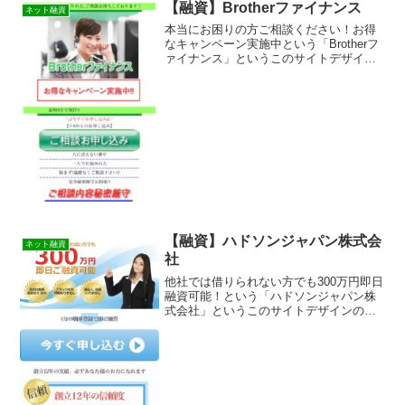
送られてきたSMSメールでお金を貸して
【融資】Brotherファイナンス
ネット融資
もらえる消費者金融など...
本当にお困りの方ご相談ください！お得
なキャンペーン実施中という「Brotherフ
ァイナンス」というこのサイトデザイン
の融資サイトは正規の消費者金融ではな
く闇金業者なので絶対に借りないように
してください！スマホ検索で簡単にヒッ
トしてしまう融資...
【融資】ハドソンジャパン株式会
ネット融資
社
他社では借りられない方でも300万円即日
融資可能！という「ハドソンジャパン株
式会社」というこのサイトデザインの融
資サイトは正規の消費者金融ではなく闇
金業者なので絶対に借りないようにして
ください！スマホ検索で簡単にヒットし
てしまう融資会社サイ...