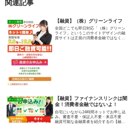
関連記事
【融資】（株）グリーンライフ
ネット融資
全国どこでも即日対応「（株）グリーン
ライフ」というこのサイトデザインの融
資サイトは正規の消費者金融ではなく闇
金業者なので絶対に借りないようにして
ください！スマホ検索で簡単にヒットし
てしまう融資会社サイトですが、融資会
社語る偽物闇金です！もち...
【融資】ファイナンスリンクは闇
ネット融資
金！消費者金融ではないよ！
自宅にいながら24時間ネットでお申し込
み。審査不要・保証人不要・来店不要
融資可能な金融業者を紹介するの【融
資】ファイナンスリンクは消費者金融で
はなく闇金です！スマホでの検索や突然