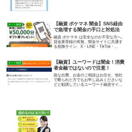
【融資 ポケマネ 闇金】SNS経由
ネット融資
で急増する闇金の手口と対処法
融資 ポケマネ は安全なのか不安な方へ。
貸金業登録の有無、闇金サイトに共通す
る危険サイン、X・LINE・TikTok・
Instagramを使った最新の勧誘手口、申し
込んでしまった場合の正しい対処法まで
わかりやすく解説します
【融資】ユーワードは闇金！消費
ネット融資
者金融ではないので注意！
急な出費、お金のご相談はお任せ、他社
で断られた方でもお申し込みくださいな
どと勧誘しているユーワード融資サイト
は消費者金融のホームページに見えます
が闇金なので絶対に申し込みをしないよ
うにしましょう。まともにお金を借りれ
ません！この記事は闇金の見分け方やそ
の手口や嫌がらせなどを実際に体験をも
とに紹介しています。優良で審査の柔軟
な貸金業者の紹介と新しい審査なしも資
金調達方法も紹介しています！