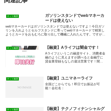
関連記事
ガソリンスタンドでwebマネーカ
ネット融資
ードは使えない
webマネーカードはガソリンスタンドでは使えないですよ！今日ガソ
リンを入れようとセルフスタンドに寄ってwebマネーカードで精算し
ようとカードをおもむろに取り出して機械に入れたんです。ですがこ
のカードは使えないという表示と共にカードが吐き出さ...
【融資】Aライフは闇金です！
ネット融資
Aライフというこの融資サイト、消費者金
融のように見えますが 調べると金融庁に
貸金業登録もなしの違法営業です！闇金
業者なのでまともにお金を借りることは
出来ませんよ。詐欺などの被害に会う前
に関わらないようにしてください。キャ
ッシングするなら正規登録の貸金業者に
【融資】ユニマネーライフ
ネット融資
全国どこからでも！即日でお振込が可
能！会社名：
【融資】テクノフィナンシャルグ
ネット融資