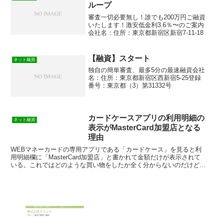
ループ
審査一切必要無し！誰でも200万円ご融資
いたします！激安低金利3.6％〜のご案内
会社名：住所：東京都新宿区新宿7-11-18
【融資】スタート
ネット融資
独自の簡単審査、最多5分の最速融資会社
名：住所：東京都新宿区西新宿5-25登録
番号：東京都（3）第31332号
カードケースアプリの利用明細の
ネット融資
表示がMasterCard加盟店となる
理由
WEBマネーカードの専用アプリである「カードケース」を見ると利
用明細欄に「MasterCard加盟店」と書かれて金額だけが表示されて
いる。これではどのような買い物をしたか全く分からないのだけど、
この表示は1週間から10日たてば使ったお店の名...