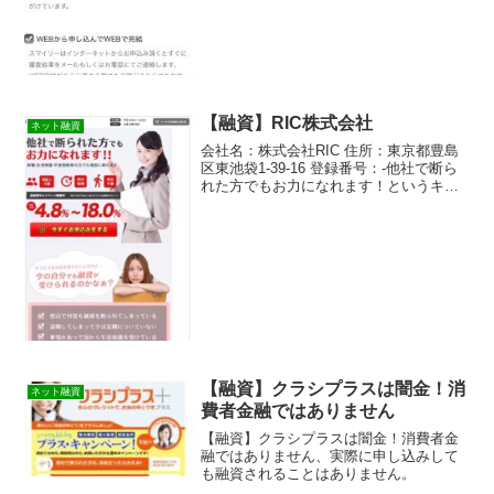
【融資】RIC株式会社
ネット融資
会社名：株式会社RIC 住所：東京都豊島
区東池袋1-39-16 登録番号：-他社で断ら
れた方でもお力になれます！というキャ
ッチコピーでホームページ勧誘をしてい
る株式会社RICという融資サイトは正規の
消費者金融ではなくヤミ金なので絶対に
借りな...
【融資】クラシプラスは闇金！消
ネット融資
費者金融ではありません
【融資】クラシプラスは闇金！消費者金
融ではありません、実際に申し込みして
も融資されることはありません。