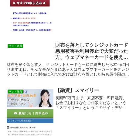
トなので時間が経てば再度...
財布を落としてクレジットカード
ネット融資
悪用被害や利用停止で大変だった
方、ウェブマネーカードを使えば
問題解決！
財布を良く落とす人、クレジットカードも一緒に紛失したら本当に困
りますよね。そんな事がたまにある人はウェブマネーカードをクレジ
ットカードとして財布に入れておけば財布を落とした時も最小限の被
害で済みますよ。酔っぱらって財布を無くした、スリの被害...
【融資】スマイリー
ネット融資
初回50万円まで！来店不要・即日融資、
お金でお困りならご相談くださいという
「スマイリー」というこのサイトデザイ
ンのキャッシング融資サイトは正規の消
費者金融ではなく闇金業者なので絶対に
借りないようにしてください！スマホ検
索で簡単にヒットしてし...