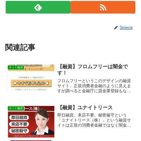
3piece
関連記事
【融資】フロムフリーは闇金で
ネット融資
す！
フロムフリーというこのデザインの融資
サイト、正規消費者金融のように見えま
すが 調べると金融庁に貸金業登録もなし
の違法営業です！全く同じデザインで他
のサイトも作られています！闇金業者な
のでまともにお金を借りることは出来ま
【融資】ユナイトリース
ネット融資
せんよ。詐欺などの被害に会う前に関わ
即日融資、来店不要、秘密厳守という
らないようにしてください。キャッシン
「ユナイトリース（株）」という融資サ
グするなら正規登録の貸金業者に
イトは正規の消費者金融ではなく闇金業
者なので絶対に借りないようにしてくだ
さい！スマホでしか見れないランダムな
URLを与えられたスマホ専用の闇金サイ