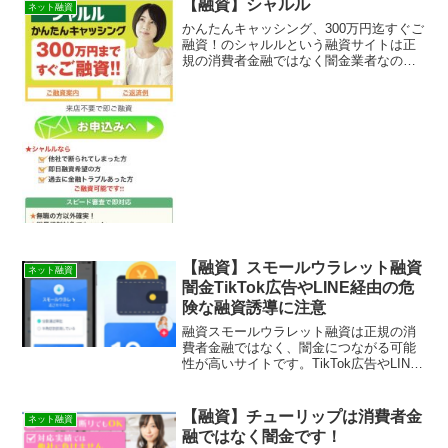
【融資】シャルル
ネット融資
表示することもできなくな...
かんたんキャッシング、300万円迄すぐご
融資！のシャルルという融資サイトは正
規の消費者金融ではなく闇金業者なので
絶対に借りないようにしてください！メ
ールで送られてくるランダムなURLを与
えられたスマホ専用の闇金サイトなので
時間が経てば再度同...
【融資】スモールウラレット融資
ネット融資
闇金TikTok広告やLINE経由の危
険な融資誘導に注意
融資スモールウラレット融資は正規の消
費者金融ではなく、闇金につながる可能
性が高いサイトです。TikTok広告やLINE
誘導で増えている最新の闇金手口と、申
し込んでしまった場合の正しい対処法を
解説します。
【融資】チューリップは消費者金
ネット融資
融ではなく闇金です！