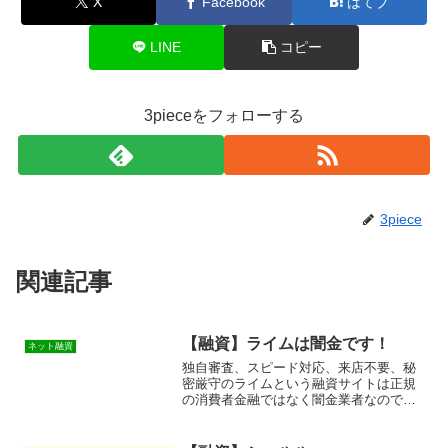
X
Facebook
はてブ
LINE
コピー
3pieceをフォローする
3piece
関連記事
【融資】ライムは闇金です！
ネット融資
独自審査、スピード対応、来店不要、秘
密厳守のライムという融資サイトは正規
の消費者金融ではなく闇金業者なので絶
対に借りないようにしてください！メー
ルで送られてくるスマホ専用の闇金サイ
トなので時間が経てば再度同じページを