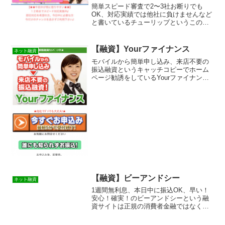
簡単スピード審査で2〜3社お断りでも
OK、対応実績では他社に負けませんなど
と書いているチューリップというこのデ
ザインの融資サイト、正規消費者金融の
ように見えますが 調べると金融庁に貸金
業登録もなしの違法営業です！全く同じ
【融資】Yourファイナンス
ネット融資
デザインで他のサイトも作られていま
モバイルから簡単申し込み、来店不要の
す！闇金業者なのでまともにお金を借り
振込融資というキャッチコピーでホーム
ることは出来ませんよ。詐欺などの被害
ページ勧誘をしているYourファイナンス
に会う前に関わらないようにしてくださ
という融資サイトは正規の消費者金融で
い。キャッシングするなら正規登録の貸
はなく闇金業者なので絶対に借りないよ
金業者に
うにしてください！ネット上で簡単に検
索で出てきたり、メー...
【融資】ビーアンドシー
ネット融資
1週間無利息、本日中に振込OK、早い！
安心！確実！のビーアンドシーという融
資サイトは正規の消費者金融ではなく闇
金業者なので絶対に借りないようにして
ください！ランダムなURLを与えられた