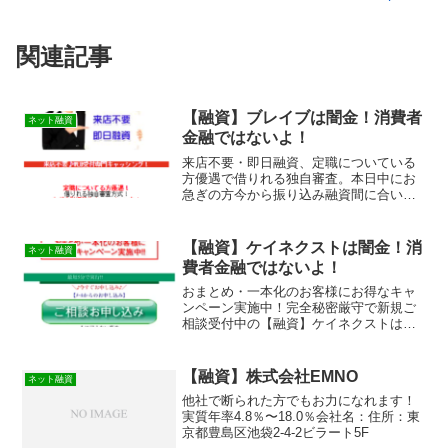
関連記事
【融資】ブレイブは闇金！消費者
ネット融資
金融ではないよ！
来店不要・即日融資、定職についている
方優遇で借りれる独自審査。本日中にお
急ぎの方今から振り込み融資間に合いま
すの【融資】ブレイブは消費者金融では
なく闇金です！スマホでの検索や突然送
られてきたSMSメールでお金を貸しても
【融資】ケイネクストは闇金！消
ネット融資
らえる消費者金融などの...
費者金融ではないよ！
おまとめ・一本化のお客様にお得なキャ
ンペーン実施中！完全秘密厳守で新規ご
相談受付中の【融資】ケイネクストは消
費者金融ではなく闇金です！スマホでの
検索や突然送られてきたSMSメールでお
金を貸してもらえる消費者金融などの貸
【融資】株式会社EMNO
ネット融資
金業者を探していてこの...
他社で断られた方でもお力になれます！
実質年率4.8％〜18.0％会社名：住所：東
京都豊島区池袋2-4-2ビラート5F