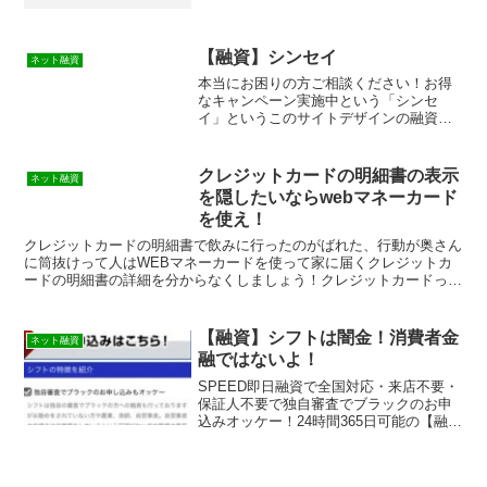
【融資】シンセイ
ネット融資
本当にお困りの方ご相談ください！お得
なキャンペーン実施中という「シンセ
イ」というこのサイトデザインの融資サ
イトは正規の消費者金融ではなく闇金業
者なので絶対に借りないようにしてくだ
さい！スマホ検索で簡単にヒットしてし
クレジットカードの明細書の表示
ネット融資
まう融資会社サイトですが、...
を隠したいならwebマネーカード
を使え！
クレジットカードの明細書で飲みに行ったのがばれた、行動が奥さん
に筒抜けって人はWEBマネーカードを使って家に届くクレジットカ
ードの明細書の詳細を分からなくしましょう！クレジットカードって
便利ですけど、何処で使ったかが家に送られてくる明細書で...
【融資】シフトは闇金！消費者金
ネット融資
融ではないよ！
SPEED即日融資で全国対応・来店不要・
保証人不要で独自審査でブラックのお申
込みオッケー！24時間365日可能の【融
資】シフトは消費者金融ではなく闇金で
す！スマホでの検索や突然送られてきた
SMSメールでお金を貸してもらえる消費