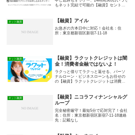
申し込みもオッケー、24時間365日いつで
もネット完結で可能の【融資】セントラ
ルジャパンは消費者金融ではなく闇金で
す！スマホでの検索や突然送られてきた
SMSメールでお金を貸してもらえる消費
【融資】アイル
ネット融資
者金融などの貸金...
お急ぎの方本日中に対応！会社名：住
所：東京都新宿区新宿7-11-18
【融資】ラクットクレジットは闇
ネット融資
金！消費者金融ではないよ！
ラクっと借りてラクっと返せる、パーソ
ナルローン・ビジネスローンもお任せの
の【融資】ラクットクレジットは消費者
金融ではなく闇金です！スマホでの検索
や突然送られてきたSMSメールでお金を
貸してもらえる消費者金融などの貸金業
【融資】ニコラフィナンシャルグ
ネット融資
者を探していてこのサイ...
ループ
完全秘密厳守！最短5分で応対完了！会社
名：住所：東京都新宿区新宿7-11-18連絡
先：記載なし