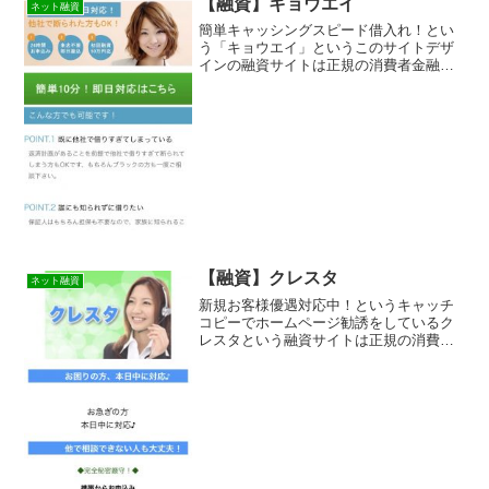
【融資】キョウエイ
ネット融資
簡単キャッシングスピード借入れ！とい
う「キョウエイ」というこのサイトデザ
インの融資サイトは正規の消費者金融で
はなく闇金業者なので絶対に借りないよ
うにしてください！スマホ検索で簡単に
ヒットしてしまう融資サイトですが、こ
のキョウエイは貸金業登録...
【融資】クレスタ
ネット融資
新規お客様優遇対応中！というキャッチ
コピーでホームページ勧誘をしているク
レスタという融資サイトは正規の消費者
金融ではなく闇金業者なので絶対に借り
ないようにしてください！ネット上で簡
単に検索で出てきたり、メールで送られ
てくるランダムなURLを...