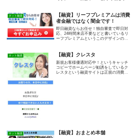
る最新の闇金手口と、申し込んでしまっ
た場合の正しい対処法を解説します
【融資】リーフプレミアムは消費
ネット融資
者金融ではなく闇金です！
即日融資ならお任せ！独自審査で即日対
応、24時間来店不要などと書いているリ
ーフプレミアムというこのデザインの融
資サイト、正規消費者金融のように見え
ますが 調べると金融庁に貸金業登録もな
しの違法営業です！全く同じデザインで
【融資】クレスタ
ネット融資
他のサイトも作られています！闇金業者
新規お客様優遇対応中！というキャッチ
なのでまともにお金を借りることは出来
コピーでホームページ勧誘をしているク
ませんよ。詐欺などの被害に会う前に関
レスタという融資サイトは正規の消費者
わらないようにしてください。キャッシ
金融ではなく闇金業者なので絶対に借り
ングするなら正規登録の貸金業者に
ないようにしてください！ネット上で簡
単に検索で出てきたり、メールで送られ
てくるランダムなURLを...
【融資】おまとめ本舗
ネット融資