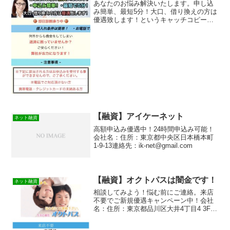
あなたのお悩み解決いたします。申し込
み簡単、最短5分！大口、借り換えの方は
優遇致します！というキャッチコピーで
ホームページ勧誘をしているおまとめ本
舗という融資サイトは正規の消費者金融
ではなく闇金業者なので絶対に借りない
ようにしてください！ネ...
【融資】アイケーネット
ネット融資
高額申込み優遇中！24時間申込み可能！
会社名：住所：東京都中央区日本橋本町
1-9-13連絡先：ik-net@gmail.com
【融資】オクトパスは闇金です！
ネット融資
相談してみよう！悩む前にご連絡。来店
不要でご新規優遇キャンペーン中！会社
名：住所：東京都品川区大井4丁目4 3F連
絡先：記載なし