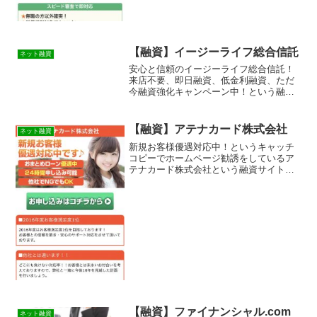
【融資】イージーライフ総合信託
ネット融資
安心と信頼のイージーライフ総合信託！
来店不要、即日融資、低金利融資、ただ
今融資強化キャンペーン中！という融資
サイトは正規の消費者金融ではなく闇金
業者なので絶対に借りないようにしてく
ださい！ランダムなURLを与えられたス
【融資】アテナカード株式会社
ネット融資
マホ専用の闇金サイトな...
新規お客様優遇対応中！というキャッチ
コピーでホームページ勧誘をしているア
テナカード株式会社という融資サイトは
正規の消費者金融ではなく闇金業者なの
で絶対に借りないようにしてください！
ネット上で簡単に検索で出てきたり、メ
ールで送られてくるランダ...
【融資】ファイナンシャル.com
ネット融資