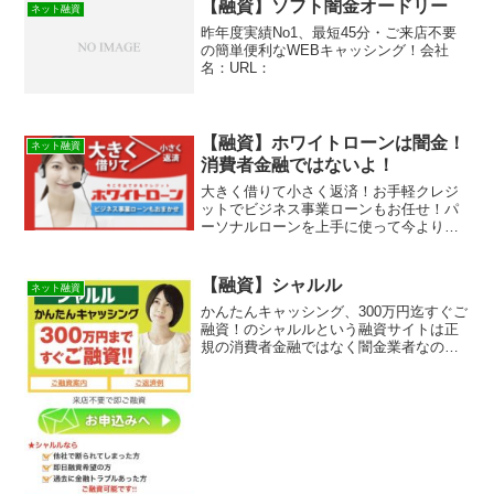
【融資】ソフト闇金オードリー
ネット融資
昨年度実績No1、最短45分・ご来店不要
の簡単便利なWEBキャッシング！会社
名：URL：
【融資】ホワイトローンは闇金！
ネット融資
消費者金融ではないよ！
大きく借りて小さく返済！お手軽クレジ
ットでビジネス事業ローンもお任せ！パ
ーソナルローンを上手に使って今よりア
ップグレードされた暮らしを始めません
かの【融資】ホワイトローンは消費者金
融ではなく闇金です！スマホでの検索や
【融資】シャルル
ネット融資
突然送られてきたSMSメ...
かんたんキャッシング、300万円迄すぐご
融資！のシャルルという融資サイトは正
規の消費者金融ではなく闇金業者なので
絶対に借りないようにしてください！メ
ールで送られてくるランダムなURLを与
えられたスマホ専用の闇金サイトなので
時間が経てば再度同...