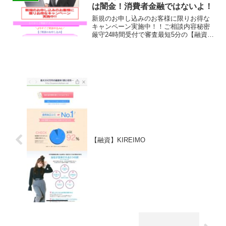
は闇金！消費者金融ではないよ！
新規のお申し込みのお客様に限りお得な
キャンペーン実施中！！ご相談内容秘密
厳守24時間受付で審査最短5分の【融資】
ファイナンシャル.comは消費者金融では
なく闇金です！スマホでの検索や突然送
られてきたSMSメールでお金を貸しても
らえる消費者金...
【融資】KIREIMO