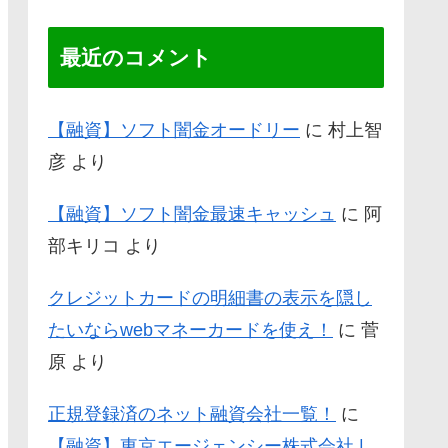
最近のコメント
【融資】ソフト闇金オードリー
に
村上智
彦
より
【融資】ソフト闇金最速キャッシュ
に
阿
部キリコ
より
クレジットカードの明細書の表示を隠し
たいならwebマネーカードを使え！
に
菅
原
より
正規登録済のネット融資会社一覧！
に
【融資】東京エージェンシー株式会社 |