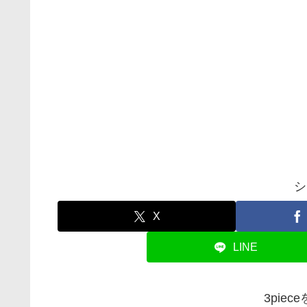
シ
X
LINE
3pie