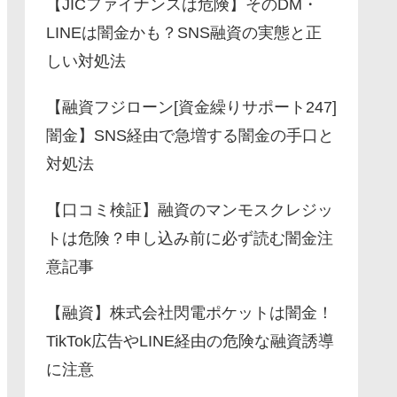
【JICファイナンスは危険】そのDM・
LINEは闇金かも？SNS融資の実態と正
しい対処法
【融資フジローン[資金繰りサポート247]
闇金】SNS経由で急増する闇金の手口と
対処法
【口コミ検証】融資のマンモスクレジッ
トは危険？申し込み前に必ず読む闇金注
意記事
【融資】株式会社閃電ポケットは闇金！
TikTok広告やLINE経由の危険な融資誘導
に注意