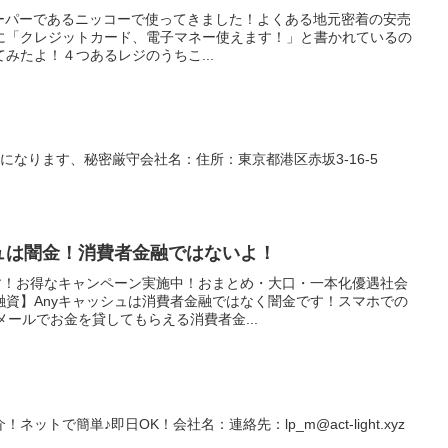
大阪のスーパーであるニッコーで使ってきました！よくある地元密着の安売
に「クレジットカード、電子マネー使えます！」と書かれているの
みたよ！４つあるレジのうちこ...
になります、秘密厳守会社名：住所：東京都港区赤坂3-16-5
シュは闇金！消費者金融ではないよ！
です！お得なキャンペーン実施中！おまとめ・大口・一本化優遇社会
融資】Anyキャッシュは消費者金融ではなく闇金です！スマホでの
メールでお金を貸してもらえる消費者金...
ットで簡単♪即日OK！会社名：連絡先：lp_m@act-light.xyz