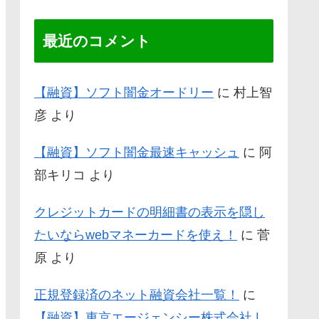
最近のコメント
【融資】ソフト闇金オードリー
に
村上智
彦
より
【融資】ソフト闇金最速キャッシュ
に
阿
部キリコ
より
クレジットカードの明細書の表示を隠し
たいならwebマネーカードを使え！
に
菅
原
より
正規登録済のネット融資会社一覧！
に
【融資】東京エージェンシー株式会社 |