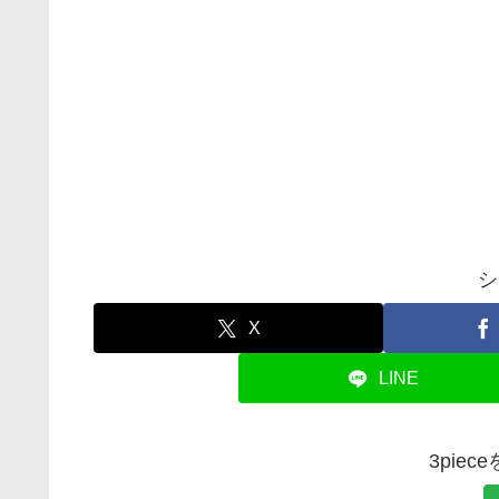
シ
X
LINE
3pie