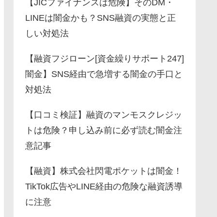
【JICファイナンスは危険】そのDM・
LINEは闇金かも？SNS融資の実態と正
しい対処法
【融資フジローン[資金繰りサポート247]
闇金】SNS経由で急増する闇金の手口と
対処法
【口コミ検証】融資のマンモスクレジッ
トは危険？申し込み前に必ず読む闇金注
意記事
【融資】株式会社閃電ポケットは闇金！
TikTok広告やLINE経由の危険な融資誘導
に注意