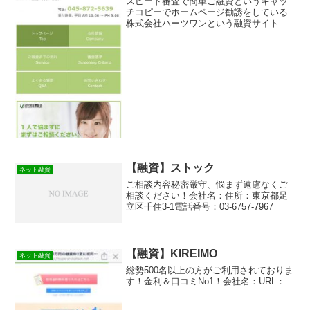
スピード審査で簡単ご融資というキャッ
チコピーでホームページ勧誘をしている
株式会社ハーツワンという融資サイトは
正規の消費者金融ではなく闇金業者なの
で絶対に借りないようにしてください！
メールで送られてくるランダムなURLを
与えられたスマホ専用の...
【融資】ストック
ネット融資
ご相談内容秘密厳守、悩まず遠慮なくご
相談ください！会社名：住所：東京都足
立区千住3-1電話番号：03-6757-7967
【融資】KIREIMO
ネット融資
総勢500名以上の方がご利用されておりま
す！金利＆口コミNo1！会社名：URL：