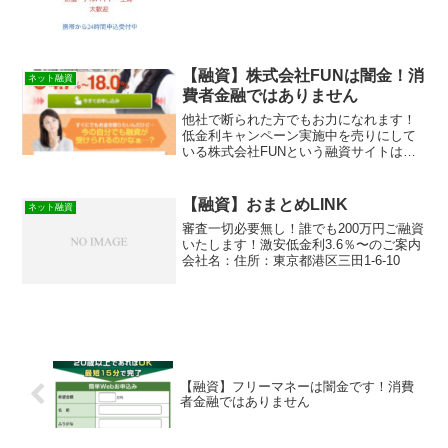
【融資】株式会社FUNは闇金！消
ネット融資
費者金融ではありません
他社で断られた方でもお力になれます！
低金利キャンペーン実施中を売りにして
いる株式会社FUNという融資サイトは消
費者金融のホームページに見えますが闇
金なので絶対に申し込みをしないように
しましょう。まともにお金を借りれませ
【融資】おまとめLINK
ネット融資
ん！表記している金額や金利も嘘です。
審査一切必要無し！誰でも200万円ご融資
この記事は闇金の見分け方やその手口や
いたします！激安低金利3.6％〜のご案内
嫌がらせなどを実際に体験をもとに紹介
会社名：住所：東京都港区三田1-6-10
しています。優良で審査の柔軟な貸金業
者の紹介と新しい審査なしも資金調達方
法も紹介しています！
【融資】フリーマネーは闇金です！消費
者金融ではありません