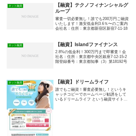
【融資】テクノフィナンシャルグ
ネット融資
ループ
審査一切必要無し！誰でも200万円ご融資
いたします！激安低金利3.6％〜のご案内
会社名：住所：東京都新宿区新宿7-11-18
【融資】Islandファイナンス
ネット融資
2.8%の低金利！300万円まで即審査！会
社名：住所：東京都中央区銀座7-12-15-2
階登録番号：東京都知事（3）第18192号
【融資】ドリームライフ
ネット融資
誰でもご融資！審査必要無し！というキ
ャッチコピーでホームページ勧誘をして
いるドリームライフ という融資サイトは
正規の消費者金融ではなく闇金業者なの
で絶対に借りないようにしてください！
ネット上で簡単に検索で出てきたり、メ
ールで送られてくるラン...