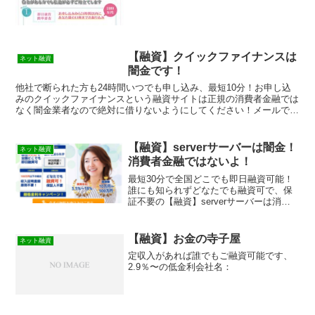
【融資】クイックファイナンスは
ネット融資
闇金です！
他社で断られた方も24時間いつでも申し込み、最短10分！お申し込
みのクイックファイナンスという融資サイトは正規の消費者金融では
なく闇金業者なので絶対に借りないようにしてください！メールで送
られてくるスマホ専用の闇金サイトなので時間が経てば再...
【融資】serverサーバーは闇金！
ネット融資
消費者金融ではないよ！
最短30分で全国どこでも即日融資可能！
誰にも知られずどなたでも融資可で、保
証不要の【融資】serverサーバーは消費
者金融ではなく闇金です！スマホでの検
索や突然送られてきたSMSメールでお金
を貸してもらえる消費者金融などの貸金
【融資】お金の寺子屋
ネット融資
業者を探してい...
定収入があれば誰でもご融資可能です、
2.9％〜の低金利会社名：