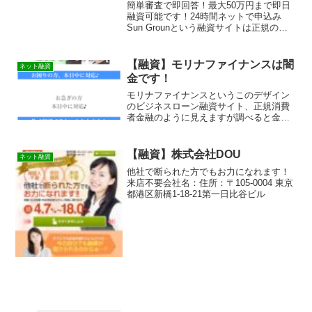
簡単審査で即回答！最大50万円まで即日
融資可能です！24時間ネットで申込み
Sun Grounという融資サイトは正規の消
費者金融ではなく闇金業者なので絶対に
借りないようにしてください！ランダム
なURLを与えられたスマホ専用の闇金サ
【融資】モリナファイナンスは闇
ネット融資
イトなので時...
金です！
モリナファイナンスというこのデザイン
のビジネスローン融資サイト、正規消費
者金融のように見えますが 調べると金融
庁に貸金業登録もなしの違法営業です！
全く同じデザインで他のサイトも作られ
ています！闇金業者なのでまともにお金
【融資】株式会社DOU
ネット融資
を借りることは出来ませんよ。詐欺など
他社で断られた方でもお力になれます！
の被害に会う前に関わらないようにして
来店不要会社名：住所：〒105-0004 東京
ください。キャッシングするなら正規登
都港区新橋1-18-21第一日比谷ビル
録の貸金業者に