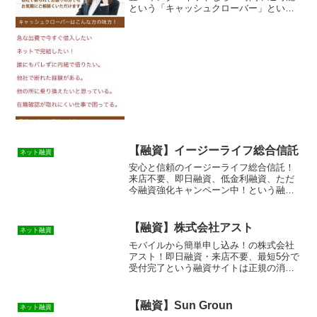
という「キャッシュクローバー」という
融資サイトは正規の消費者金融ではなく
闇金業者なので絶対に借りないようにし
てください！メールで送りつけられてく
るランダムなURLを与...
【融資】イージーライフ総合信託
ネット融資
安心と信頼のイージーライフ総合信託！
来店不要、即日融資、低金利融資、ただ
今融資強化キャンペーン中！という融資
サイトは正規の消費者金融ではなく闇金
業者なので絶対に借りないようにしてく
ださい！ランダムなURLを与えられたス
【融資】株式会社アスト
ネット融資
マホ専用の闇金サイトな...
モバイルから簡単申し込み！の株式会社
アスト！即日融資・来店不要、最短5分で
受付完了という融資サイトは正規の消費
者金融ではなく闇金業者なので絶対に借
りないようにしてください！ランダムな
URLを与えられたスマホ専用の闇金サイ
【融資】Sun Groun
ネット融資
トなので時間が経てば...