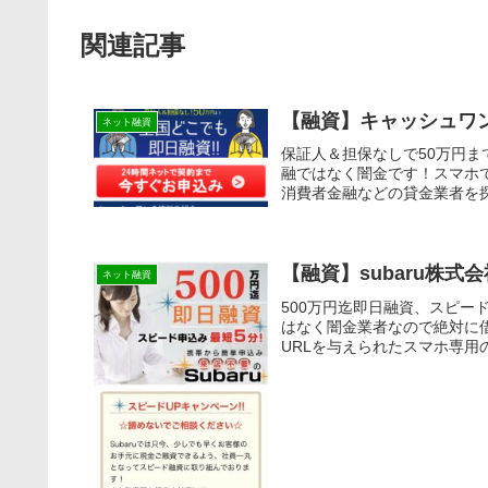
関連記事
【融資】キャッシュワ
ネット融資
保証人＆担保なしで50万円
融ではなく闇金です！スマホ
消費者金融などの貸金業者を探
【融資】subaru株式会
ネット融資
500万円迄即日融資、スピー
はなく闇金業者なので絶対に
URLを与えられたスマホ専用