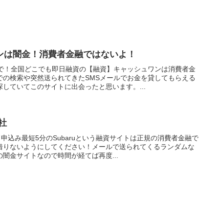
ンは闇金！消費者金融ではないよ！
まで！全国どこでも即日融資の【融資】キャッシュワンは消費者金
での検索や突然送られてきたSMSメールでお金を貸してもらえる
していてこのサイトに出会ったと思います。...
社
ド申込み最短5分のSubaruという融資サイトは正規の消費者金融で
借りないようにしてください！メールで送られてくるランダムな
の闇金サイトなので時間が経てば再度...