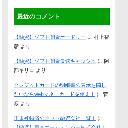
最近のコメント
【融資】ソフト闇金オードリー
に
村上智
彦
より
【融資】ソフト闇金最速キャッシュ
に
阿
部キリコ
より
クレジットカードの明細書の表示を隠し
たいならwebマネーカードを使え！
に
菅
原
より
正規登録済のネット融資会社一覧！
に
【融資】東京エージェンシー株式会社 |