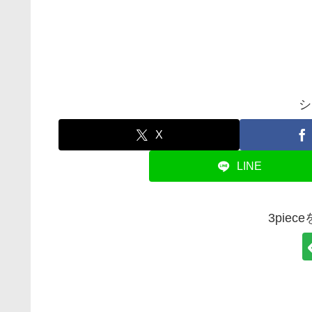
シ
X
LINE
3pie