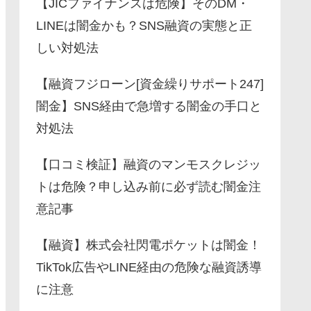
【JICファイナンスは危険】そのDM・
LINEは闇金かも？SNS融資の実態と正
しい対処法
【融資フジローン[資金繰りサポート247]
闇金】SNS経由で急増する闇金の手口と
対処法
【口コミ検証】融資のマンモスクレジッ
トは危険？申し込み前に必ず読む闇金注
意記事
【融資】株式会社閃電ポケットは闇金！
TikTok広告やLINE経由の危険な融資誘導
に注意