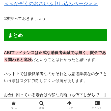
＜＜かぞくのおさいふ申し込みページ＞＞
1枚持っておきましょう
まとめ
ABIファイナンスは正式な消費者金融では無く、闇金であ
り関わると危険
だということはわかったと思います。
ネット上では優良業者なのかそれとも悪徳業者なのか？と
いう事はスグに判断しにくい傾向があります。
お金に困っている場合は冷静な判断力も低下しがちで、甘
い言葉についつい申し込みをしてしまうといったことが実
際にたくさん起きているのも事実。
ホーム
検索
トップ
サイドバー