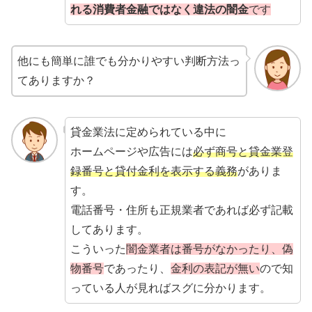
れる消費者金融ではなく違法の闇金
です
他にも簡単に誰でも分かりやすい判断方法っ
てありますか？
貸金業法に定められている中に
ホームページや広告には
必ず商号と貸金業登
録番号と貸付金利を表示する義務
がありま
す。
電話番号・住所も正規業者であれば必ず記載
してあります。
こういった
闇金業者は番号がなかったり、偽
物番号
であったり、
金利の表記が無い
ので知
っている人が見ればスグに分かります。