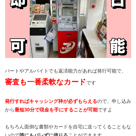
パートやアルバイトでも返済能力があれば発行可能で、
審査も一番柔軟なカード
です
発行すればキャッシング枠が必ずもらえる
ので、申し込み
から
最短30分で現金を手にすることが可能
ですよ
もちろん面倒な書類やカードを自宅に送ってくることもな
いので
誰にもバレずに借りる
ことができます