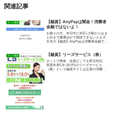
関連記事
【融資】AnyPayは闇金！消費者
ネット融資
金融ではないよ！
お困りの方、本日中に対応♪少額からおま
とめまで優遇ほかで相談できない人も大
丈夫の【融資】AnyPayは消費者金融では
なく闇金です！スマホでの検索や突然送
られてきたSMSメールでお金を貸しても
らえる消費者金融などの貸金業者を探し
【融資】リーズサービス（株）
ネット融資
ていてこのサイ...
ネットで簡単、全国どこでも即日対応、
実質年率5,8~18.0%のリーズサービス
（株）という融資サイトは正規の消費者
金融ではなく闇金業者なので絶対に借り
ないようにしてください！検索で出てく
るランダムなURLを与えられたスマホ専
用の闇金サイトな...