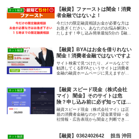
【融資】ファーストは闇金！消費
ネット融資
者金融ではないよ！
今だけの限定融資相談お金が必要な方は
お急ぎください。あなたのお悩み解決い
たします！申し込み簡単最短5分の【融
資】ファーストは消費者金融ではなく闇
金です！スマホでの検索や突然送られて
きたSMSメールでお金を貸してもらえる
【融資】BYAはお金を借りれない
ネット融資
消費者金融などの貸金業...
闇金！消費者金融ではないですよ
サイト検索で見つけたり、メールなどで
勧誘してくるBYAというサイトは消費者
金融の融資ホームページに見えますが闇
金なので絶対に申し込みをしないように
しましょう。まともにお金を借りれませ
ん！金利も嘘です。この記事は闇金の見
【融資 スピード現金（株式会社
ネット融資
分け方やその手口や嫌がらせなどを実際
マイ） 闇金】そのサイトは危
に体験をもとに紹介しています。優良で
険？申し込み前に必ず知ってほし
審査の柔軟な貸金業者の紹介と新しい審
い実態
査なしも資金調達方法も紹介していま
融資スピード現金（株式会社マイ）は正
す！
規の消費者金融なのか？貸金業登録・会
社情報・広告表現から闇金と判断できる
理由と、申し込み後に起きる被害を解
説。
【融資】0362402642 担当 沖田
ネット融資