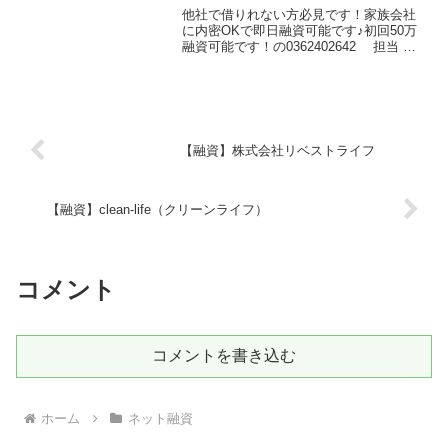
他社で借りれない方必見です！家族会社
に内密OKで即日融資可能です♪初回50万
融資可能です！の0362402642 担当 沖
田は正規の消費者金融ではなく闇金業者
なので絶対に借りないようにしてくださ
い！会社名：White-Plan貸金業登録番...
【融資】株式会社リベストライフ
【融資】clean-life（クリーンライフ）
コメント
コメントを書き込む
ホーム
ネット融資