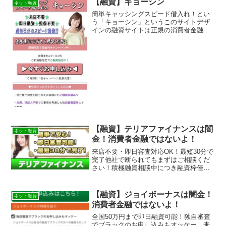
【融資】キョーシン
ネット融資
簡単キャッシングスピード借入れ！とい
う「キョーシン」というこのサイトデザ
インの融資サイトは正規の消費者金融で
はなく闇金業者なので絶対に借りないよ
うにしてください！スマホ検索で簡単に
ヒットしてしまう融資サイトですが、こ
のキョーシンは貸金業登録...
【融資】テリアファイナンスは闇
ネット融資
金！消費者金融ではないよ！
来店不要・即日審査対応OK！最短30分で
完了他社で断られてもまずはご相談くだ
さい！積極融資相談中につき融資枠僅か
ですの【融資】テリアファイナンスは消
費者金融ではなく闇金です！スマホでの
検索や突然送られてきたSMSメールでお
【融資】ジョイボーナスは闇金！
ネット融資
金を貸してもらえる...
消費者金融ではないよ！
全国50万円まで即日融資可能！独自審査
でブラックのお申し込みもオッケー、来