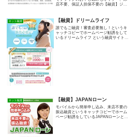
店不要、保証人担保不要の【融資】ジョ
イボーナスは消費者金融ではなく闇金で
す！スマホでの検索や突然送られてきた
SMSメールでお金を貸してもらえる消費
【融資】ドリームライフ
ネット融資
者金融などの貸金業者...
誰でもご融資！審査必要無し！というキ
ャッチコピーでホームページ勧誘をして
いるドリームライフ という融資サイトは
正規の消費者金融ではなく闇金業者なの
で絶対に借りないようにしてください！
ネット上で簡単に検索で出てきたり、メ
ールで送られてくるラン...
【融資】JAPANローン
ネット融資
モバイルから簡単申し込み、来店不要の
振込融資というキャッチコピーでホーム
ページ勧誘をしているJAPANローンとい
う融資サイトは正規の消費者金融ではな
く闇金業者なので絶対に借りないように
してください！ネット上で簡単に検索で
出てきたり、メールで...