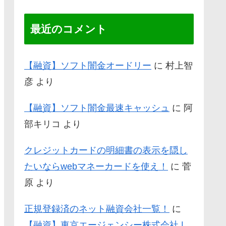
最近のコメント
【融資】ソフト闇金オードリー
に
村上智
彦
より
【融資】ソフト闇金最速キャッシュ
に
阿
部キリコ
より
クレジットカードの明細書の表示を隠し
たいならwebマネーカードを使え！
に
菅
原
より
正規登録済のネット融資会社一覧！
に
【融資】東京エージェンシー株式会社 |