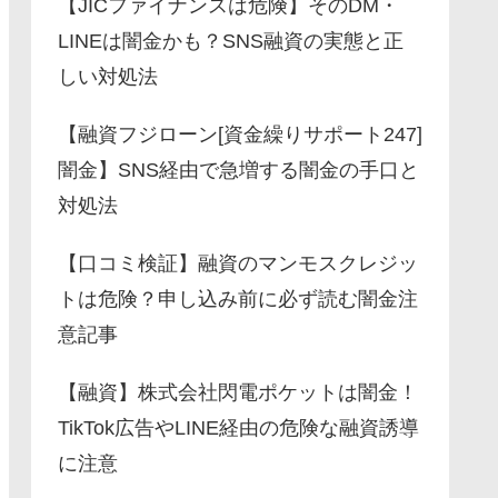
【JICファイナンスは危険】そのDM・
LINEは闇金かも？SNS融資の実態と正
しい対処法
【融資フジローン[資金繰りサポート247]
闇金】SNS経由で急増する闇金の手口と
対処法
【口コミ検証】融資のマンモスクレジッ
トは危険？申し込み前に必ず読む闇金注
意記事
【融資】株式会社閃電ポケットは闇金！
TikTok広告やLINE経由の危険な融資誘導
に注意