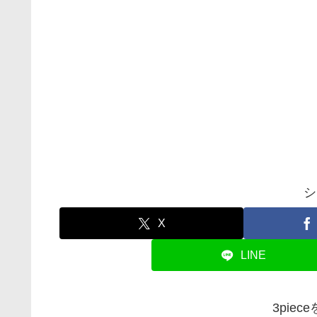
シ
X
LINE
3pie