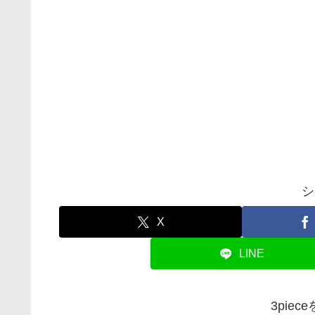
シ
X
LINE
3pie