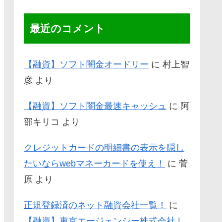
最近のコメント
【融資】ソフト闇金オードリー
に
村上智
彦
より
【融資】ソフト闇金最速キャッシュ
に
阿
部キリコ
より
クレジットカードの明細書の表示を隠し
たいならwebマネーカードを使え！
に
菅
原
より
正規登録済のネット融資会社一覧！
に
【融資】東京エージェンシー株式会社 |