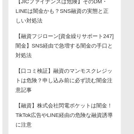
【JICファイナンスは危険】そのDM・
LINEは闇金かも？SNS融資の実態と正
しい対処法
【融資フジローン[資金繰りサポート247]
闇金】SNS経由で急増する闇金の手口と
対処法
【口コミ検証】融資のマンモスクレジッ
トは危険？申し込み前に必ず読む闇金注
意記事
【融資】株式会社閃電ポケットは闇金！
TikTok広告やLINE経由の危険な融資誘導
に注意