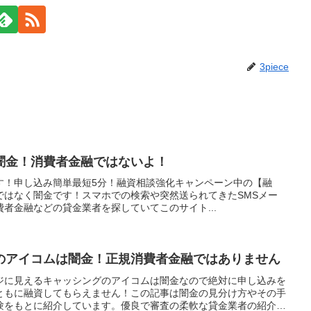
3piece
闇金！消費者金融ではないよ！
す！申し込み簡単最短5分！融資相談強化キャンペーン中の【融
ではなく闇金です！スマホでの検索や突然送られてきたSMSメー
者金融などの貸金業者を探していてこのサイト...
のアイコムは闇金！正規消費者金融ではありません
ジに見えるキャッシングのアイコムは闇金なので絶対に申し込みを
ともに融資してもらえません！この記事は闇金の見分け方やその手
験をもとに紹介しています。優良で審査の柔軟な貸金業者の紹介と