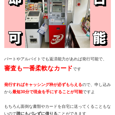
パートやアルバイトでも返済能力があれば発行可能で、
審査も一番柔軟なカード
です
発行すればキャッシング枠が必ずもらえる
ので、申し込み
から
最短30分で現金を手にすることが可能
ですよ
もちろん面倒な書類やカードを自宅に送ってくることもな
いので
誰にもバレずに借りる
ことができます