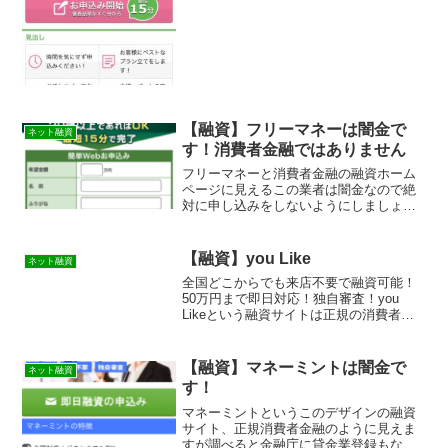
【融資】フリーマネーは闇金で
ネット融資
す！消費者金融ではありません
フリーマネーと消費者金融の融資ホーム
ページに見えるこの業者は闇金なので絶
対に申し込みをしないようにしましょ
う。まともにお金を貸してはもらえませ
ん！この記事は闇金の見分け方やその手
口や嫌がらせなどを実際に体験をもとに
【融資】you Like
ネット融資
紹介しています。優良で審査の柔軟な貸
全国どこからでも来店不要で融資可能！
金業者の紹介と新しい審査なしも資金調
50万円まで即日対応！独自審査！you
達方法も紹介しています！
Likeという融資サイトは正規の消費者金
融ではなく闇金業者なので絶対に借りな
いようにしてください！ランダムなURL
を与えられたスマホ専用の闇金サイトな
【融資】マネーミントは闇金で
ネット融資
ので時間が経て...
す！
マネーミントというこのデザインの融資
サイト、正規消費者金融のように見えま
すが 調べると金融庁に貸金業登録もなし