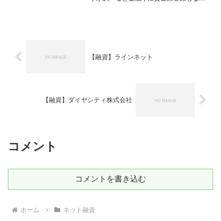
の違法営業です！全く同じデザインで他
のサイトも作られています！闇金業者な
のでまともにお金を借りることは出来ま
せんよ。詐欺などの被害に会う前に関わ
らないようにしてください。キャッシン
グするなら正規登録の貸金業者に
【融資】ラインネット
【融資】ダイヤシティ株式会社
コメント
コメントを書き込む
ホーム
ネット融資