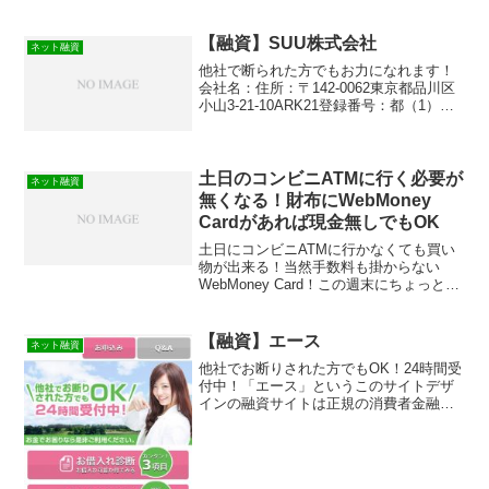
【融資】SUU株式会社
ネット融資
他社で断られた方でもお力になれます！
会社名：住所：〒142-0062東京都品川区
小山3-21-10ARK21登録番号：都（1）
31851
土日のコンビニATMに行く必要が
ネット融資
無くなる！財布にWebMoney
Cardがあれば現金無しでもOK
土日にコンビニATMに行かなくても買い
物が出来る！当然手数料も掛からない
WebMoney Card！この週末にちょっと散
髪に行こうと思って金曜の夜に予約の電
話をしたんですよね。土曜の朝早くから
行けば時間も有効に使える、と思って早
【融資】エース
ネット融資
起きをしよう...
他社でお断りされた方でもOK！24時間受
付中！「エース」というこのサイトデザ
インの融資サイトは正規の消費者金融で
はなく闇金業者なので絶対に借りないよ
うにしてください！スマホ検索で簡単に
ヒットしてしまう融資会社サイトです
が、融資会社語る偽物闇...