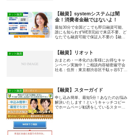
【融資】systemシステムは闇
ネット融資
金！消費者金融ではないよ！
最短30分で全国どこでも即日融資可能、
誰にも知られずWEB完結で来店不要、ど
なたでも融資可能で保証人不要の【融
資】systemシステムは消費者金融ではな
く闇金です！スマホでの検索や突然送ら
れてきたSMSメールでお金を貸してもら
【融資】リオット
ネット融資
える消費者金融...
おまとめ・一本化のお客様にお得なキャ
ンペーン実施中！ご相談内容秘密厳守会
社名：住所：東京都渋谷区千駄ヶ谷5丁目
20-16-3F
【融資】スターガイド
ネット融資
申し込み簡単、最短5分！あなたのお悩み
解決いたします！というキャッチコピー
でホームページ勧誘をしているスターガ
イドという融資サイトは正規の消費者金
融ではなく闇金業者なので絶対に借りな
いようにしてください！ネット上で簡単
に検索で出てきたり、メ...