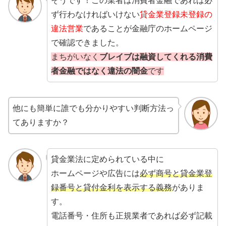
そうです！この業者は消費者金融であれば必
ず行わなければいけない
貸金業登録未登録の
違法営業
であることが金融庁のホームページ
で確認できました。
まちがいなく
ブレイブは融資してくれる消費
者金融ではなく違法の闇金
です
他にも簡単に誰でも分かりやすい判断方法っ
てありますか？
貸金業法に定められている中に
ホームページや広告には
必ず商号と貸金業登
録番号と貸付金利を表示する義務
がありま
す。
電話番号・住所も正規業者であれば必ず記載