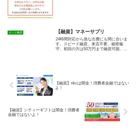
【融資】マネーサプリ
ネット融資
24時間対応から急な出費にも間に合いま
す。スピード融資、来店不要、秘密厳
守、初回の方は50万円まで融資可能、他
社で断られた経験がある方も、まずはお
申込み下さい。最短10分で即日融資可能
という融資サイトは正規の消費者金融で
はなく闇金業者なので...
【融資】nkcは闇金！消費者金融ではない
よ！
【融資】シティーギフトは闇金！消費者
金融ではないよ！