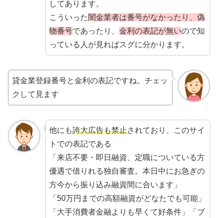
してあります。
こういった
闇金業者は番号がなかったり、偽
物番号
であったり、
金利の表記が無い
ので知
っている人が見ればスグに分かります。
貸金業登録番号と金利の表記ですね。チェッ
クして見ます
他にも
誇大広告も禁止
されており、このサイ
トでの表記である
「来店不要・即日融資、定職についている方
優遇で借りれる独自審査。本日中にお急ぎの
方今から振り込み融資間に合います」
「50万円までの高額融資がどなたでも可能」
「大手消費者金融よりも早くて好条件」「ブ