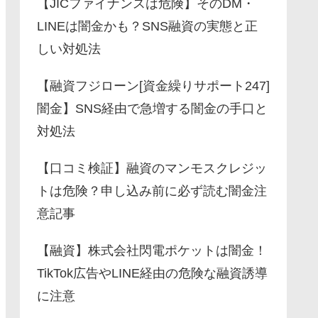
【JICファイナンスは危険】そのDM・
LINEは闇金かも？SNS融資の実態と正
しい対処法
【融資フジローン[資金繰りサポート247]
闇金】SNS経由で急増する闇金の手口と
対処法
【口コミ検証】融資のマンモスクレジッ
トは危険？申し込み前に必ず読む闇金注
意記事
【融資】株式会社閃電ポケットは闇金！
TikTok広告やLINE経由の危険な融資誘導
に注意