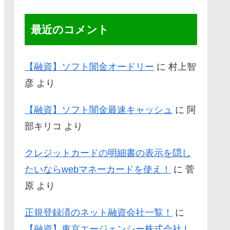
最近のコメント
【融資】ソフト闇金オードリー
に
村上智
彦
より
【融資】ソフト闇金最速キャッシュ
に
阿
部キリコ
より
クレジットカードの明細書の表示を隠し
たいならwebマネーカードを使え！
に
菅
原
より
正規登録済のネット融資会社一覧！
に
【融資】東京エージェンシー株式会社 |