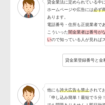
貸金業法に定められている中
ホームページや広告には
必ず
あります。
電話番号・住所も正規業者で
こういった
闇金業者は番号が
い
ので知っている人が見れば
貸金業登録番号と金
他にも
誇大広告も禁止
されて
「申し込み簡単！最短で５分
でも問題ありません！即日融