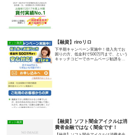
【融資】riroリロ
ネット融資
下半期キャンペーン実施中！借入先でお
困りの方、低金利で500万円まで、という
キャッチコピーでホームページ勧誘をし
ているriroリロという融資サイトは正規の
消費者金融ではなく闇金業者なので絶対
に借りないようにしてください！ネット
上で簡単に検索...
【融資】ソフト闇金アイクルは消
ネット融資
費者金融ではなく闇金です！
【融資】ソフト闇金アイクルは消費者金