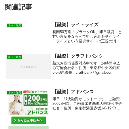
関連記事
【融資】ライトライズ
ネット融資
初回50万迄！ブラックOK、即日融資！と
甘い言葉をならべて申し込みを誘うライ
トライズという融資サイトは正規の消費
者金融ではなく闇金業者なので絶対に借
りないようにしてください！メールで送
られて来たり、ウェブ上のサイトに登場
【融資】クラフトバンク
ネット融資
する闇金サイトなので...
新規お客様優遇対応中です！24時間申込
み可能会社名：住所：東京都中央区銀座
5-5-8連絡先：craft-bank@gmail.com
【融資】アドバンス
ネット融資
即日・即決融資がモットーです、ご融資
200万円迄、ご融資審査基準大幅緩和中会
社名：住所：東京都港区赤坂1-6-19KY溜
池ビルB1登録番号：都（3）第22430号