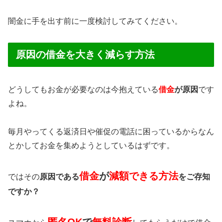
闇金に手を出す前に一度検討してみてください。
原因の借金を大きく減らす方法
どうしてもお金が必要なのは今抱えている
借金
が原因
です
よね。
毎月やってくる返済日や催促の電話に困っているからなん
とかしてお金を集めようとしているはずです。
借金
が
減額できる方法
ではその
原因である
をご存知
ですか？
匿名OK
で
無料診断