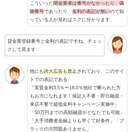
こういった
闇金業者は番号がなかったり、偽
物番号
であったり、
金利の表記が無い
ので知
っている人が見ればスグに分かります。
貸金業登録番号と金利の表記ですね。チェッ
クして見ます
他にも
誇大広告も禁止
されており、このサイ
トでの表記である
「実質金利3.5％〜18.0％他社で断られた方
もお力になれます！保証人不要・即日融資・
来店不要で超低金利キャンペーン実施中」
「50万円までの高額融資がどなたでも可能」
「大手消費者金融よりも早くて好条件」「ブ
ラックの方問題ありません」