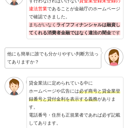
ず行わなければいけない
貸金業登録未登録の
違法営業
であることが金融庁のホームページ
で確認できました。
まちがいなく
ライフフィナンシャルは融資し
てくれる消費者金融ではなく違法の闇金
です
他にも簡単に誰でも分かりやすい判断方法っ
てありますか？
貸金業法に定められている中に
ホームページや広告には
必ず商号と貸金業登
録番号と貸付金利を表示する義務
がありま
す。
電話番号・住所も正規業者であれば必ず記載
してあります。