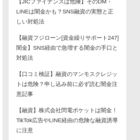
【JICファイナンスは危険】そのDM・
LINEは闇金かも？SNS融資の実態と正
しい対処法
【融資フジローン[資金繰りサポート247]
闇金】SNS経由で急増する闇金の手口と
対処法
【口コミ検証】融資のマンモスクレジッ
トは危険？申し込み前に必ず読む闇金注
意記事
【融資】株式会社閃電ポケットは闇金！
TikTok広告やLINE経由の危険な融資誘導
に注意