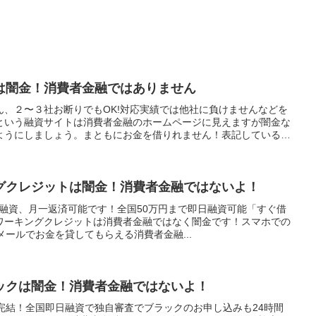
フは闇金！消費者金融ではありません
ん、２〜３社お断りでもOK!対応実績では他社に負けませんなどを
フという融資サイトは消費者金融のホームページに見えますが闇金な
ようにしましょう。まともにお金を借りれません！表記している金
は闇金の見分け方やその手口や嫌がらせなどを実際に体験をもとに
の柔軟な貸金業者の紹介と新しい審査なしも資金調達方法も紹介し
グクレジットは闇金！消費者金融ではないよ！
日融資、月一返済可能です！全国50万円まで即日融資可能「すぐ借
ワーキングクレジットは消費者金融ではなく闇金です！スマホでの
メールでお金を貸してもらえる消費者金融...
ックは闇金！消費者金融ではないよ！
完結！全国即日融資で独自審査でブラックのお申し込みも24時間