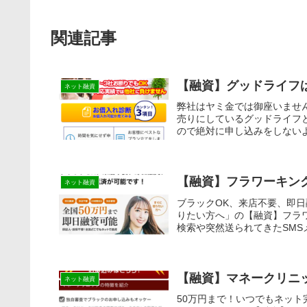
関連記事
【融資】グッドライ
ネット融資
弊社はヤミ金では御座いませ
売りにしているグッドライ
ので絶対に申し込みをしない
額や金利も嘘です。この記事
紹介しています。優良で審査
ています！
【融資】フラワーキン
ネット融資
ブラックOK、来店不要、即
りたい方へ」の【融資】フラ
検索や突然送られてきたSMS
【融資】マネークリニ
ネット融資
50万円まで！いつでもネット