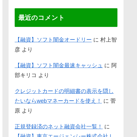
最近のコメント
【融資】ソフト闇金オードリー
に
村上智
彦
より
【融資】ソフト闇金最速キャッシュ
に
阿
部キリコ
より
クレジットカードの明細書の表示を隠し
たいならwebマネーカードを使え！
に
菅
原
より
正規登録済のネット融資会社一覧！
に
【融資】東京エージェンシー株式会社 |