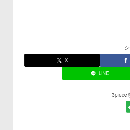
シ
X
LINE
3pie