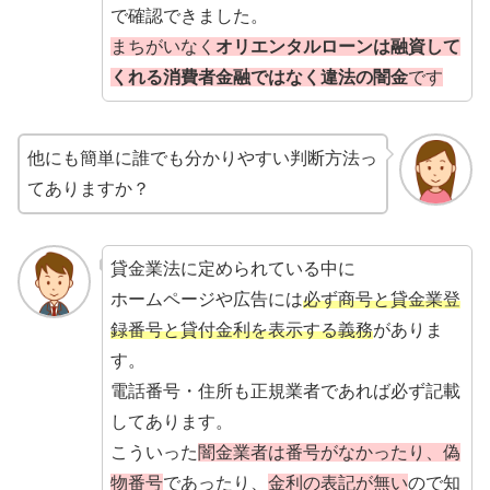
で確認できました。
まちがいなく
オリエンタルローンは融資して
くれる消費者金融ではなく違法の闇金
です
他にも簡単に誰でも分かりやすい判断方法っ
てありますか？
貸金業法に定められている中に
ホームページや広告には
必ず商号と貸金業登
録番号と貸付金利を表示する義務
がありま
す。
電話番号・住所も正規業者であれば必ず記載
してあります。
こういった
闇金業者は番号がなかったり、偽
物番号
であったり、
金利の表記が無い
ので知