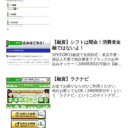
なので絶対に借りないようにしてくださ
い！ネット上で簡単に検索で出てきた
り、メールで送られてくるラ...
【融資】シフトは闇金！消費者金
ネット融資
融ではないよ！
SPEED即日融資で全国対応・来店不要・
保証人不要で独自審査でブラックのお申
込みオッケー！24時間365日可能の【融
資】シフトは消費者金融ではなく闇金で
す！スマホでの検索や突然送られてきた
SMSメールでお金を貸してもらえる消費
【融資】ラクナビ
ネット融資
者金融などの貸...
お金でお困りならぜひご利用ください、
他社お断りでもOK！24時間受付中！とい
う「ラクナビ」というこのサイトデザイ
ンの融資サイトは正規の消費者金融では
なく闇金業者なので絶対に借りないよう
にしてください！スマホ検索で簡単にヒ
ットしてしまう融資会...