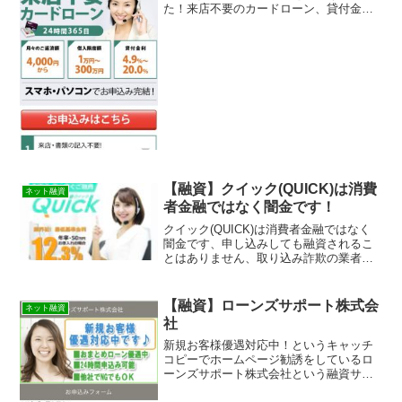
た！来店不要のカードローン、貸付金利
4,9%~20,0%、スマホ•パソコンでお申し
込み完結のマネオ！という融資サイトは
正規の消費者金融ではなく闇金業者なの
で絶対に借りない...
【融資】クイック(QUICK)は消費
ネット融資
者金融ではなく闇金です！
クイック(QUICK)は消費者金融ではなく
闇金です、申し込みしても融資されるこ
とはありません、取り込み詐欺の業者な
ので気をつけてください。
【融資】ローンズサポート株式会
ネット融資
社
新規お客様優遇対応中！というキャッチ
コピーでホームページ勧誘をしているロ
ーンズサポート株式会社という融資サイ
トは正規の消費者金融ではなく闇金業者