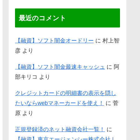
最近のコメント
【融資】ソフト闇金オードリー
に
村上智
彦
より
【融資】ソフト闇金最速キャッシュ
に
阿
部キリコ
より
クレジットカードの明細書の表示を隠し
たいならwebマネーカードを使え！
に
菅
原
より
正規登録済のネット融資会社一覧！
に
【融資】東京エージェンシー株式会社 |