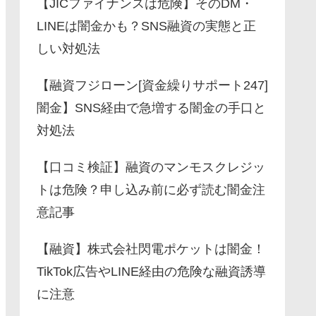
【JICファイナンスは危険】そのDM・
LINEは闇金かも？SNS融資の実態と正
しい対処法
【融資フジローン[資金繰りサポート247]
闇金】SNS経由で急増する闇金の手口と
対処法
【口コミ検証】融資のマンモスクレジッ
トは危険？申し込み前に必ず読む闇金注
意記事
【融資】株式会社閃電ポケットは闇金！
TikTok広告やLINE経由の危険な融資誘導
に注意