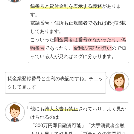
録番号と貸付金利を表示する義務
がありま
す。
電話番号・住所も正規業者であれば必ず記載
してあります。
こういった
闇金業者は番号がなかったり、偽
物番号
であったり、
金利の表記が無い
ので知
っている人が見ればスグに分かります。
貸金業登録番号と金利の表記ですね。チェッ
クして見ます
他にも
誇大広告も禁止
されており、よく見か
けられるのは
「300万円即日融資可能」「大手消費者金融
よりも早くて好条件」「ブラックの方問題あ