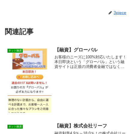
3piece
関連記事
【融資】グローバル
ネット融資
お客様のニーズに100%対応いたします！
本日即決という「グローバル」という融
資サイトは正規の消費者金融ではなく闇
金業者なので絶対に借りないようにして
ください！検索で出て来たり、メールで
送りつけられてくるランダムなURLを与
えられたスマホ専用...
【融資】株式会社リーフ
ネット融資
融資利率4.9％～18.0％！の株式会社リー