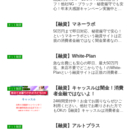
フ！他社NG・ブラック・秘密厳守でも安
心！年末大感謝キャンペーン実施中とい
う融資サイトは正規の消費者金融ではな
く闇金業者なので絶対に借りないように
してください！ランダムなURLを与えら
【融資】マネーラボ
ネット融資
れたスマホ専...
50万円まで即日対応、秘密厳守で安心！
というマネーラボという融資サイトは正
規の消費者金融ではなく闇金業者なので
絶対に借りないようにしてください！ラ
ンダムなURLを与えられたスマホ専用の
闇金サイトなので時間が経てば再度同じ
【融資】White-Plan
ネット融資
ページを表示すること...
急な出費にも安心の即日、最大50万円
迄、来店不要でどこからでも！のWhite-
Planという融資サイトは正規の消費者金
融ではなく闇金業者なので絶対に借りな
いようにしてください！ランダムなURL
を与えられたスマホ専用の闇金サイトな
【融資】キャッスルは闇金！消費
ネット融資
ので時間が経...
者金融ではないよ！
24時間受付中！お金でお困りならぜひご
利用ください。他社でお断りされた方で
もOKの【融資】キャッスルは消費者金融
ではなく闇金です！スマホでの検索や突
然送られてきたSMSメールでお金を貸し
てもらえる消費者金融などの貸金業者を
【融資】アルトプラス
ネット融資
探していてこのサイ...