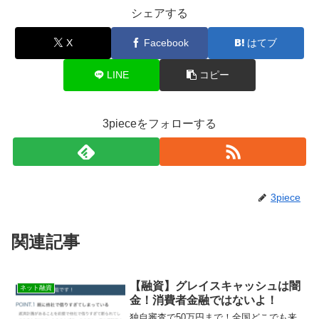
シェアする
X
Facebook
はてブ
LINE
コピー
3pieceをフォローする
3piece
関連記事
【融資】グレイスキャッシュは闇
ネット融資
金！消費者金融ではないよ！
独自審査で50万円まで！全国どこでも来