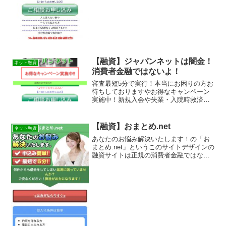
【融資】ジャパンネットは闇金！
ネット融資
消費者金融ではないよ！
審査最短5分で実行！本当にお困りの方お
待ちしておりますやお得なキャンペーン
実施中！新規入会や失業・入院時救済の
新規はお得の【融資】ジャパンネットは
消費者金融ではなく闇金です！スマホで
の検索や突然送られてきたSMSメールで
【融資】おまとめ.net
ネット融資
お金を貸してもらえる...
あなたのお悩み解決いたします！の「お
まとめ.net」というこのサイトデザインの
融資サイトは正規の消費者金融ではなく
闇金業者なので絶対に借りないようにし
てください！スマホ検索で簡単にヒット
してしまう融資会社サイトですが、おま
とめ.netという...