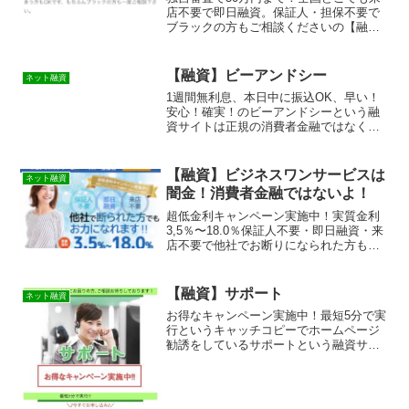
店不要で即日融資。保証人・担保不要で
ブラックの方もご相談くださいの【融
資】グレイスキャッシュは消費者金融で
はなく闇金です！スマホでの検索や突然
送られてきたSMSメールでお金を貸して
【融資】ビーアンドシー
ネット融資
もらえる消費者金融など...
1週間無利息、本日中に振込OK、早い！
安心！確実！のビーアンドシーという融
資サイトは正規の消費者金融ではなく闇
金業者なので絶対に借りないようにして
ください！ランダムなURLを与えられた
スマホ専用の闇金サイトなので時間が経
【融資】ビジネスワンサービスは
ネット融資
てば再度同じページを...
闇金！消費者金融ではないよ！
超低金利キャンペーン実施中！実質金利
3,5％〜18.0％保証人不要・即日融資・来
店不要で他社でお断りになられた方もお
力になれますの【融資】ビジネスワンサ
ービスは消費者金融ではなく闇金です！
スマホでの検索や突然送られてきたSMS
【融資】サポート
ネット融資
メールでお金を...
お得なキャンペーン実施中！最短5分で実
行というキャッチコピーでホームページ
勧誘をしているサポートという融資サイ
トは正規の消費者金融ではなく闇金業者
なので絶対に借りないようにしてくださ
い！ネット上で簡単に検索で出てきた
り、メールで送られてくる...