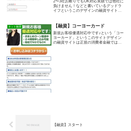
2〜3社お断りでもOK対応実績では他社に
負けません！などと書いているグッドラ
イフというこのデザインの融資サイト、
正規消費者金融のように見えますが 調べ
ると金融庁に貸金業登録もなしの違法営
業です！全く同じデザインで他のサイト
【融資】コーヨーカード
ネット融資
も作られています！闇金業者なのでまと
新規お客様優遇対応中です♪という「コー
もにお金を借りることは出来ませんよ。
ヨーカード」というこのサイトデザイン
詐欺などの被害に会う前に関わらないよ
の融資サイトは正規の消費者金融ではな
うにしてください。キャッシングするな
く闇金業者なので絶対に借りないように
ら正規登録の貸金業者に
してください！スマホ検索で簡単にヒッ
トしてしまう融資会社サイトですが、融
資会社語る偽物闇金です...
【融資】スタート