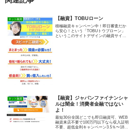
【融資】TOBUローン
ネット融資
積極融資キャンペーン中！即日審査だか
ら安心！という「TOBUトウブローン」
というこのサイトデザインの融資サイト
は正規の消費者金融ではなく闇金業者な
ので絶対に借りないようにしてくださ
い！スマホ検索で簡単にヒットしてしま
う融資サイトですが、この...
【融資】ジャパンファイナンシャ
ネット融資
ルは闇金！消費者金融ではない
よ！
最短30分全国どこでも即日融資可、WEB
融資来店不要で100万円以下なら収入証明
不要、超低金利キャンペーン3.5％〜18
％の【融資】ジャパンファイナンシャル