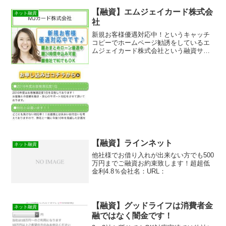
は消費者金融ではなく闇金です！正規業
者の「株式会社ジャパン・ファイナンシ
【融資】エムジェイカード株式会
ネット融資
ャル・ソリ...
社
新規お客様優遇対応中！というキャッチ
コピーでホームページ勧誘をしているエ
ムジェイカード株式会社という融資サイ
トは正規の消費者金融ではなく闇金業者
なので絶対に借りないようにしてくださ
い！ネット上で簡単に検索で出てきた
り、メールで送られてくるラ...
【融資】ラインネット
ネット融資
他社様でお借り入れが出来ない方でも500
万円までご融資お約束致します！超超低
金利4.8％会社名：URL：
【融資】グッドライフは消費者金
ネット融資
融ではなく闇金です！